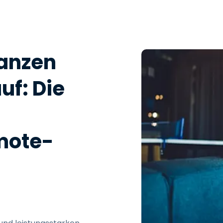
anzen
uf: Die
mote-