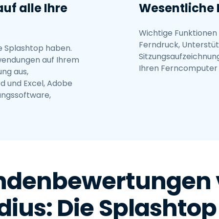
uf alle Ihre
Wesentliche 
Wichtige Funktionen
Ferndruck, Unterstü
ie Splashtop haben.
Sitzungsaufzeichnung
Anwendungen auf Ihrem
Ihren Ferncomputer p
ng aus,
d und Excel, Adobe
ungssoftware,
ndenbewertungen 
dius: Die Splashto