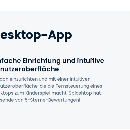
日本語
한국어
ภาษาไทย
-Desktop-App
Bahasa
nfache Einrichtung und intuitive
nchen entdecken
nutzeroberfläche
fach einzurichten und mit einer intuitiven
utzeroberfläche, die die Fernsteuerung eines
ktops zum Kinderspiel macht. Splashtop hat
sende von 5-Sterne-Bewertungen!