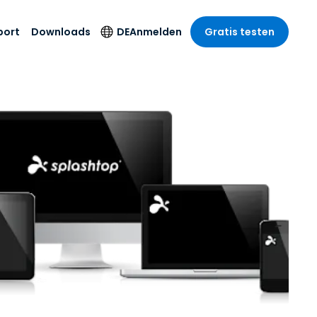
port
Downloads
DE
Anmelden
Gratis testen
anche
anche
-Unternehmen
Sicherheitsprodukte
Sprache
riff der
er Support
wesen
wesen
Antivirus
English
sse und
tus
nd Unterhaltung
nd Unterhaltung
Endpunkterkennung
Deutsch
t SSO
und -reaktion
r
itswesen
Español
 On-
Foxpass Wi-Fi Zugriff
del
del
Français
und Kontrolle
gen und
gie
Sicherer Zero-Trust-
Italiano
her Sektor
Arbeitsbereich
Nederlands
ur und Design
Shield (Anti-Betrug)
Português
nchen anzeigen
 & Buchhaltung
简体中文
Alle Produkte
繁體中文