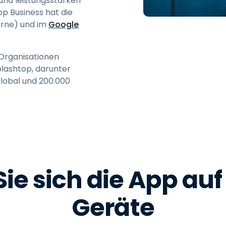
und leistungsstarken
 Business hat die
erne) und im
Google
 Organisationen
plashtop, darunter
Global und 200.000
ie sich die App auf 
Geräte