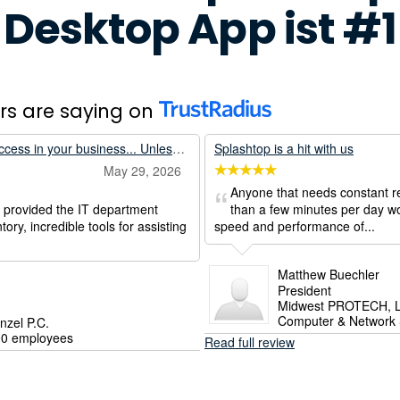
Desktop App ist #1
rs are saying on
Once does not simply remote access in your business... Unless its with Splashtop.
Splashtop is a hit with us
May 29, 2026
Anyone that needs constant r
s provided the IT department
than a few minutes per day wo
tory, incredible tools for assisting
speed and performance of...
Matthew Buechler
President
Midwest PROTECH, 
Computer & Network S
nzel P.C.
00 employees
Read full review