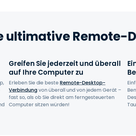
Vor-Ort-Unterstützung
Fernzugriff über
RDP/SSH/VNC
Fernarbeit mit Wacom
e ultimative Remote
Fernzugriff auf Computer
einer Einrichtung
Endpunkt-Sicherheit
Greifen Sie jederzeit und überall
Ei
Alle Bedürfnisse
auf Ihre Computer zu
entdecken
Alle Bra
Be
p,
Erleben Sie die beste
Remote-Desktop-
Ein
e
Verbindung
von überall und von jedem Gerät –
Ben
fast so, als ob Sie direkt am ferngesteuerten
Des
nd
Computer sitzen würden!
Tau