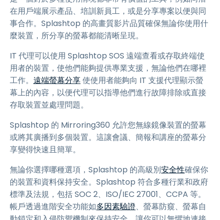
在用戶端展示產品、培訓新員工，或是分享專案以便與同
事合作。Splashtop 的高畫質影片品質確保無論你使用什
麼裝置，所分享的螢幕都能清晰呈現。
IT 代理可以使用 Splashtop SOS 遠端查看或存取終端使
用者的裝置，使他們能夠提供專業支援，無論他們在哪裡
工作。
遠端螢幕分享
使使用者能夠向 IT 支援代理顯示螢
幕上的內容，以便代理可以指導他們進行故障排除或直接
存取裝置並處理問題。
Splashtop 的 Mirroring360 允許您無線鏡像裝置的螢幕
或將其廣播到多個裝置。這讓會議、簡報和講座的螢幕分
享變得快速且簡單。
無論你選擇哪種選項，Splashtop 的高級別
安全性
確保你
的裝置和資料保持安全。Splashtop 符合多種行業和政府
標準及法規，包括 SOC 2、ISO/IEC 27001、CCPA 等。
帳戶透過進階安全功能如
多因素驗證
、螢幕防窺、螢幕自
動鎖定和入侵防禦機制來保持安全，讓你可以無懼地連接