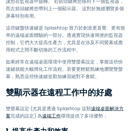
讓您在監視器中旋轉。 右箭頭鍵將您移到下一個監視器，
而左箭頭鍵將您帶到上一個顯示器。 這對於無縫瀏覽多個
屏幕特別有用。
這些鍵盤快速鍵是 Splashtop 致力於創造更直覺、更有效
率的遠端桌面體驗的一部分。透過實現快速簡便的監視器
控制，它們大大提高生產力，尤其是在涉及不同螢幕或應
用程式之間不斷切換的工作流程中。
如果經常在遠端桌面環境中使用雙螢幕設定，掌握這些快
速鍵就能大幅簡化工作流程。若要更輕鬆熟練地瀏覽雙螢
幕，熟悉這些快速鍵並勤加練習絕對不會錯。
雙顯示器在遠程工作中的好處
雙螢幕設定 (尤其是透過 Splashtop 這類
遠端桌面解決方
案
完成的設定) 為
遠端工作
環境提供了多項優勢：