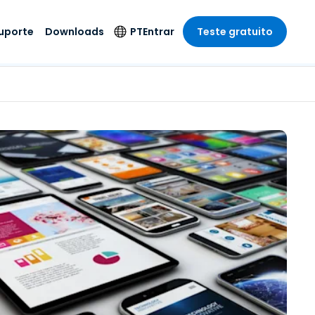
uporte
Downloads
PT
Entrar
Teste gratuito
r
r
s
te
Produtos de
Idioma
Segurança
remoto de
o
o
e técnico
English
rial e
Antivírus
Entretenimento
Entretenimento
 do Sistema
Deutsch
oto com
Detecção e
dade de
Español
Resposta de
to
Endpoint
pção On-
Français
el.
Foxpass Acesso e
e Sector Público
ia
Italiano
Controle Wi-Fi
ra e Design
Nederlands
Espaço de Trabalho
dade e Finanças
Seguro Zero Trust
Português
s os Setores
Shield (Anti-fraude)
简体中文
繁體中文