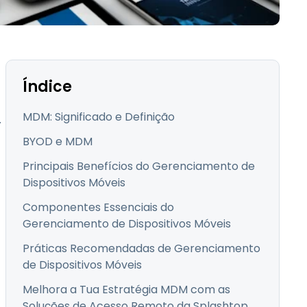
Todos os Produtos
日本語
한국어
ภาษาไทย
Bahasa
Índice
MDM: Significado e Definição
.
BYOD e MDM
todas as
s
Principais Benefícios do Gerenciamento de
Dispositivos Móveis
Componentes Essenciais do
Gerenciamento de Dispositivos Móveis
Práticas Recomendadas de Gerenciamento
de Dispositivos Móveis
Melhora a Tua Estratégia MDM com as
Soluções de Acesso Remoto da Splashtop