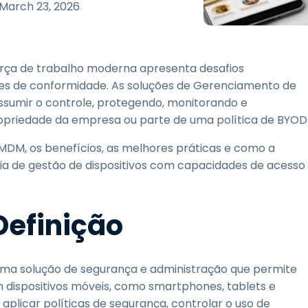
Suporte de Campo
March 23, 2026
Acesso Remoto via
RDP/SSH/VNC
Trabalho à Distância com
rça de trabalho moderna apresenta desafios
a Wacom
tões de conformidade. As soluções de Gerenciamento de
Laboratórios Remotos
ssumir o controle, protegendo, monitorando e
Segurança de Endpoint
 propriedade da empresa ou parte de uma política de BYOD
 MDM, os benefícios, as melhores práticas e como a
Explore Todas as
Explore 
Necessidades
indústria
ia de gestão de dispositivos com capacidades de acesso
Definição
ma solução de segurança e administração que permite
dispositivos móveis, como smartphones, tablets e
aplicar políticas de segurança, controlar o uso de