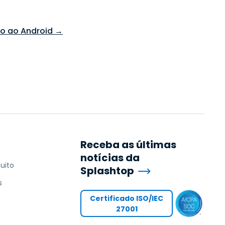
do ao Android →
Receba as últimas
notícias da
uito
Splashtop
s
Certificado ISO/IEC
27001