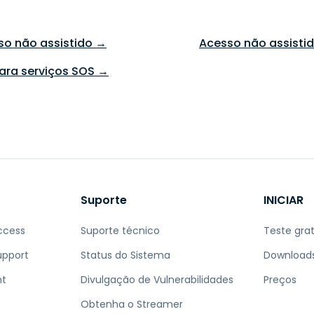
so não assistido →
Acesso não assisti
ara serviços SOS →
Suporte
INICIAR
ccess
Suporte técnico
Teste grat
upport
Status do Sistema
Download
nt
Divulgação de Vulnerabilidades
Preços
Obtenha o Streamer