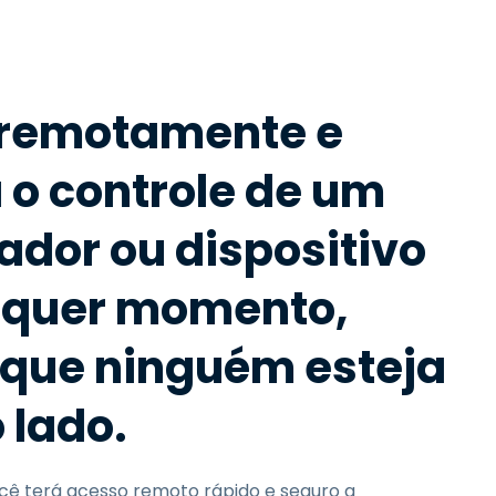
Todos os Produtos
日本語
한국어
ภาษาไทย
 remotamente e
Bahasa
o controle de um
dor ou dispositivo
todas as
s
lquer momento,
que ninguém esteja
 lado.
cê terá acesso remoto rápido e seguro a