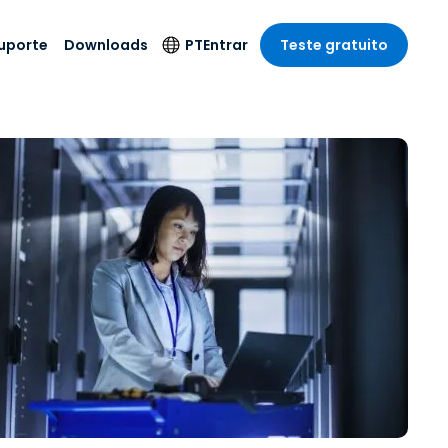
uporte
Downloads
PT
Entrar
Teste gratuito
r
r
s
te
Produtos de
Idioma
Segurança
remoto de
o
o
e técnico
English
rial e
Antivírus
Entretenimento
Entretenimento
 do Sistema
Deutsch
oto com
Detecção e
dade de
Español
Resposta de
to
Endpoint
pção On-
Français
el.
Foxpass Acesso e
e Sector Público
ia
Italiano
Controle Wi-Fi
ra e Design
Nederlands
Espaço de Trabalho
dade e Finanças
Seguro Zero Trust
Português
s os Setores
Shield (Anti-fraude)
简体中文
繁體中文