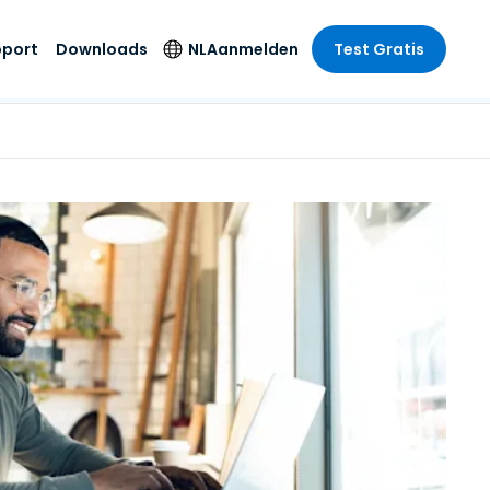
pport
Downloads
NL
Aanmelden
Test Gratis
 branche
 branche
Securityproducten
Taal
e remote
ondersteuning
s
s
Antivirus
English
mote
us
Entertainment
Entertainment
Endpointdetectie en
Deutsch
SSO en
-respons
e
idszorg
Español
id. On-
Foxpass Wifi Access
del
del
Français
& Control
& Publieke
gie
Zero Trust Secure
Italiano
Workspace
Nederlands
uur & Design
Shield (Anti-
Português
oplichting)
n & Accounting
le bedrijfstakken
简体中文
Alle producten
繁體中文