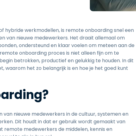
Ondersteuning op locatie
Remote access via
RDP/SSH/VNC
Op afstand werken met
 hybride werkmodellen, is remote onboarding snel een
Wacom
en van nieuwe medewerkers. Het draait allemaal om
Toegang op afstand voor
rbonden, ondersteund en klaar voelen om meteen aan de
Labo's
emote onboarding proces is niet alleen fijn om te
Endpoint-beveiliging
gin betrokken, productief en gelukkig te houden. In dit
t, waarom het zo belangrijk is en hoe je het goed kunt
Ontdek alle behoeften
Ontdek a
oarding?
n van nieuwe medewerkers in de cultuur, systemen en
rken. Dit houdt in dat er gebruik wordt gemaakt van
 dat remote medewerkers de middelen, kennis en