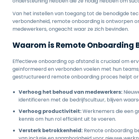
ondersteuning hebben die ze nodig hebben om succes
Van het instellen van toegang tot de benodigde te
verbondenheid, remote onboarding is ontworpen o
medewerkers, ongeacht waar ze zich bevinden.
Waarom is Remote Onboarding B
Effectieve onboarding op afstand is cruciaal om e
geïnformeerd en verbonden voelen met hun teams, ze
gestructureerd remote onboarding proces helpt or
Verhoog het behoud van medewerkers:
Nieuwe
identificeren met de bedrijfscultuur, blijven waarsc
Verhoog productiviteit:
Werknemers die een gron
kennis om hun rol efficiënt uit te voeren.
Versterk betrokkenheid:
Remote onboarding be
van inclusie en saamhorigheid voor nieuwe werk