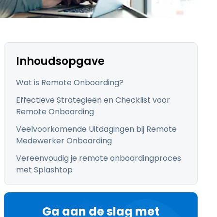
日本語
한국어
ภาษาไทย
Bahasa
Inhoudsopgave
Wat is Remote Onboarding?
Effectieve Strategieën en Checklist voor
Remote Onboarding
lle sectoren
Veelvoorkomende Uitdagingen bij Remote
Medewerker Onboarding
Vereenvoudig je remote onboardingproces
met Splashtop
Ga aan de slag met