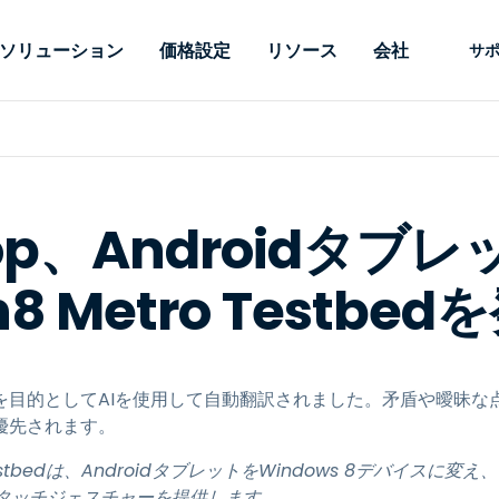
ソリューション
価格設定
リソース
会社
サ
 Support
ニーズ別
タイプ別
認証情報
Autonomous
Enterprise
業界別
業界別
関連会社
サポー
Endpoint
ェッショナルがあ
SSOと高度な
リモートデスクトップ
ブログ
セキュリティ
教育
教育
パートナ
テクニカ
Management
イスをリモート
備えたエンタ
プデスク
理
脆弱性とパッチ管理
ケーススタディ
プレス
メディア
メディア
顧客
システム
できるようにし
レードのリモ
htop、Androidタブ
リアルタイムのパッチ適
ント
ント
ルタイムのパッ
とリモートサ
用、自動化、完全な可視性
理とセキュ
Intuneをさらに強力に
競合他社との比較
受賞歴
ドオンとして利
プレミスオプ
と制御を提供し、ITプロフ
医療
MSP
n8 Metro Testbed
リスクとコンプライアンス
データシート
。オンプレミス
可能です。
ェッショナルがデバイスを
小売り
小売り
が利用可能で
リモートで監視、管理、保
RDP/VPNの代替製品
デモ動画
護できるようにします。
政府およ
テクノロ
VDI/DaaSの代替製品
ウェビナー
アーキテ
オンプレミス展開
を目的としてAIを使用して自動翻訳されました。矛盾や曖昧な
ースを見る
すべてのタイプを見る
すべての
財務・会
優先されます。
IoTのリモートサポート
フィールドサポート
ro Testbedは、AndroidタブレットをWindows 8デバイ
RDP/SSH/VNCによるリモー
UIタッチジェスチャーを提供します