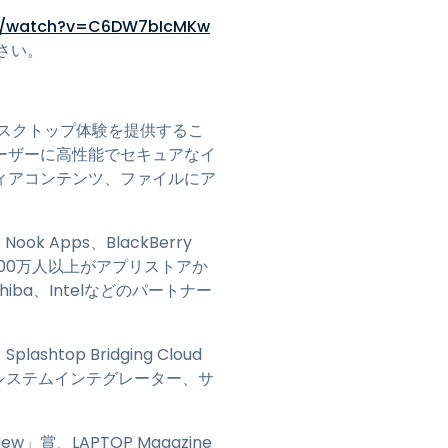
om/watch?v=C6DW7bIcMKw
さい。
スクトップ体験を提供するこ
ユーザーに高性能でセキュアなイ
ィアコンテンツ、ファイルにア
、Nook Apps、BlackBerry
です。700万人以上がアプリストアか
shiba、Intelなどのパートナー
op Bridging Cloud
システムインテグレーター、サ
New」賞、LAPTOP Magazine