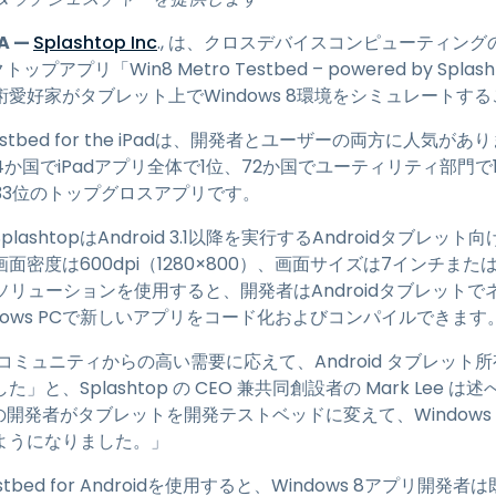
トアクセス
A —
Splashtop Inc
., は、クロスデバイスコンピューティン
Wacomでリモートワーク
ップアプリ「Win8 Metro Testbed – powered by Sp
リモートラボアクセス
愛好家がタブレット上でWindows 8環境をシミュレートす
エンドポイントセキュリティ
o Testbed for the iPadは、開発者とユーザーの両方に人気がありま
tbedは4か国でiPadアプリ全体で1位、72か国でユーティリティ部
すべてのニーズについて詳し
で33位のトップグロスアプリです。
く
すべての
ashtopはAndroid 3.1以降を実行するAndroidタブレ
度は600dpi（1280×800）、画面サイズは7インチまたは10
tbedソリューションを使用すると、開発者はAndroidタブレットで
dows PCで新しいアプリをコード化およびコンパイルできます
発者コミュニティからの高い需要に応えて、Android タブレット所有者
、Splashtop の CEO 兼共同創設者の Mark Lee は述
roidの開発者がタブレットを開発テストベッドに変えて、Windo
ようになりました。」
o Testbed for Androidを使用すると、Windows 8アプリ開