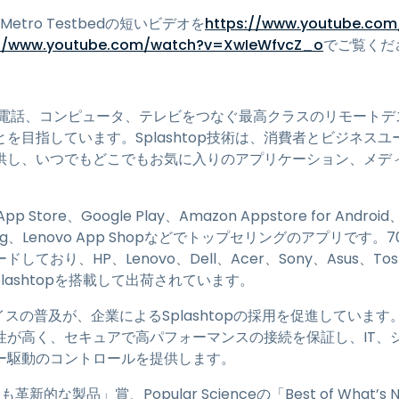
 Metro Testbedの短いビデオを
https://www.youtube.c
://www.youtube.com/watch?v=XwIeWfvcZ_o
でご覧くだ
電話、コンピュータ、テレビをつなぐ最高クラスのリモートデ
を目指しています。Splashtop技術は、消費者とビジネス
供し、いつでもどこでもお気に入りのアプリケーション、メデ
p Store、Google Play、Amazon Appstore for Android
Catalog、Lenovo App Shopなどでトップセリングのアプリ
ドしており、HP、Lenovo、Dell、Acer、Sony、Asus、To
lashtopを搭載して出荷されています。
普及が、企業によるSplashtopの採用を促進しています。Splasht
性が高く、セキュアで高パフォーマンスの接続を保証し、IT、
ー駆動のコントロールを提供します。
最も革新的な製品」賞、Popular Scienceの「Best of What’s 