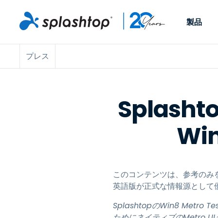
製品
プレス
Remote Access
役割別
ユースケース別
会社
Remote
個人や小規模なチームが、
ITプロフ
リモートワーク
Remote Support
会社情報
どこからでも、どのデバイ
らゆるデバ
ITサポートとヘル
エンドポイント管
キャリア
スからでも仕事用のコンピ
でサポート
Splas
ューターにアクセスできま
ます。リア
エンドポイント管
リモートアクセス
イベント
す。
チ管理はア
リティ
Wi
リモート学習
お問い合わせ
用できます
MSP
オプション
す。
OEM
このコンテンツは、参考のみ
すべてのユースケ
英語版が正式な情報源として
SplashtopのWin8 Met
ためにネイティブのMetro 