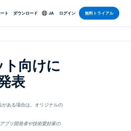
ポート
ダウンロード
JA
ログイン
無料トライアル
ト
セキュリティ製品
言語
管理操作性を
ー
ルサポート
ウイルス対策
English
ープライズグ
＆エンターテインメ
＆エンターテインメ
ステータス
エンドポイントの検出
Deutsch
ートアクセス
レット向けに
と対応
ポート。オン
Español
ションが利用
Foxpass Wi-Fiアクセ
を発表
Français
ス＆コントロール
ゼロトラストセキュア
Italiano
び公共部門
ジー
ワークスペース
Nederlands
クチャとデザイン
Shield（詐欺対策）
点がある場合は、オリジナルの
Português
業界を見る
計
简体中文
すべての製品
スに変え、アプリ開発者や技術愛好家の
繁體中文