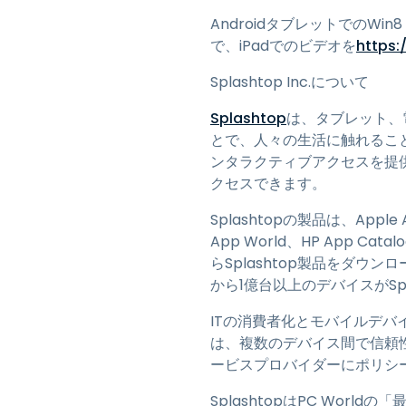
AndroidタブレットでのWin8
で、iPadでのビデオを
https
Splashtop Inc.について
Splashtop
は、タブレット、
とで、人々の生活に触れること
ンタラクティブアクセスを提
クセスできます。
Splashtopの製品は、Apple Ap
App World、HP App 
らSplashtop製品をダウンロー
から1億台以上のデバイスがSp
ITの消費者化とモバイルデバイスの
は、複数のデバイス間で信頼
ービスプロバイダーにポリシ
SplashtopはPC Worldの「