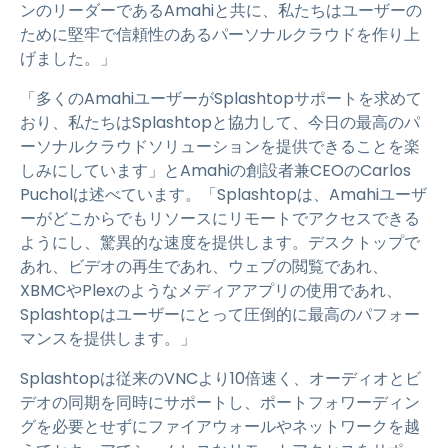
ンのリーダーであるAmahiと共に、私たちはユーザーの
ために堅牢で信頼性のあるパーソナルクラウドを作り上
げました。」
「多くのAmahiユーザーがSplashtopサポートを求めて
おり、私たちはSplashtopと協力して、今日の最高のパ
ーソナルクラウドソリューションを提供できることを楽
しみにしています」とAmahiの創設者兼CEOのCarlos
Pucholは述べています。「Splashtopは、Amahiユーザ
ーがどこからでもリソースにリモートでアクセスできる
ようにし、驚異的な速度を提供します。デスクトップで
あれ、ビデオの再生であれ、ウェブの閲覧であれ、
XBMCやPlexのようなメディアアプリの使用であれ、
Splashtopはユーザーにとって圧倒的に最高のパフォー
マンスを提供します。」
Splashtopは従来のVNCより10倍速く、オーディオとビ
デオの同期を同時にサポートし、ポートフォワーディン
グを必要とせずにファイアウォールやネットワークを越