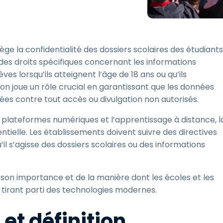
Assistance sur le terrain
Accès à distance via
RDP/SSH/VNC
ège la confidentialité des dossiers scolaires des étudiants
Travail à distance avec
Wacom
es droits spécifiques concernant les informations
ves lorsqu’ils atteignent l’âge de 18 ans ou qu’ils
Accès virtuel aux salles
informatiques
ion joue un rôle crucial en garantissant que les données
ées contre tout accès ou divulgation non autorisés.
Sécurité des points
terminaux
 plateformes numériques et l’apprentissage à distance, l
Voir tous
tielle. Les établissements doivent suivre des directives
Voir tous les besoins
d’activit
’il s’agisse des dossiers scolaires ou des informations
 son importance et de la manière dont les écoles et les
 tirant parti des technologies modernes.
 et définition