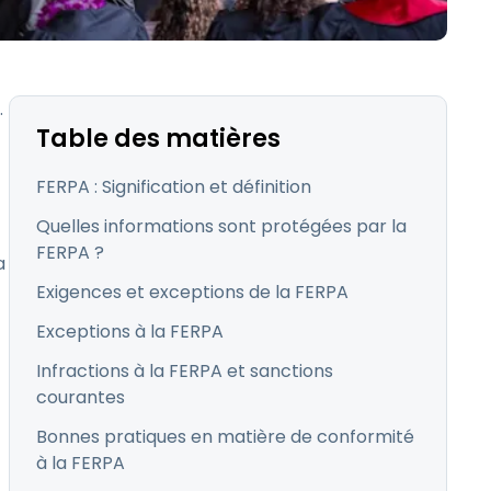
日本語
Tous les produits
한국어
ภาษาไทย
.
Bahasa
Table des matières
FERPA : Signification et définition
Quelles informations sont protégées par la
FERPA ?
a
 les secteurs
Exigences et exceptions de la FERPA
é
Exceptions à la FERPA
Infractions à la FERPA et sanctions
courantes
Bonnes pratiques en matière de conformité
à la FERPA