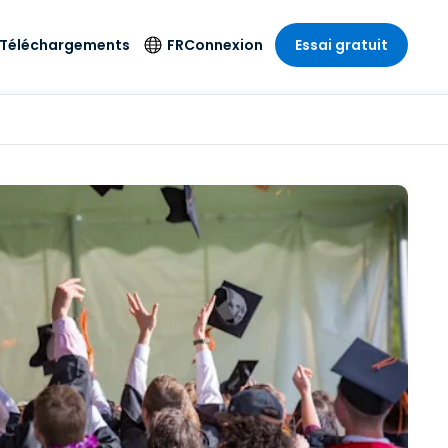
Téléchargements
FR
Connexion
Essai gratuit
strie
strie
Langue
Produits de
sécurité
s à
ique
n
n
res
English
ne
Antivirus
e
 Divertissements
 Divertissements
Deutsch
e de
Détection et
sionnelle
ecine
Español
réponse sur les
estion
terminaux
ce
ce
on sur
Français
e
Accès et contrôle
ation et secteur
gie
Italiano
Wi-Fi Foxpass
Nederlands
Espace de travail
ure & Design
sécurisé Zero Trust
Português
et comptabilité
 les secteurs
Shield (Anti-
简体中文
arnaque)
繁體中文