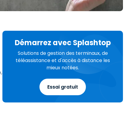
日本語
Tous les produits
한국어
ภาษาไทย
Bahasa
Démarrez avec Splashtop
Solutions de gestion des terminaux, de
téléassistance et d'accès à distance les
mieux notées.
,
 les secteurs
é
Essai gratuit