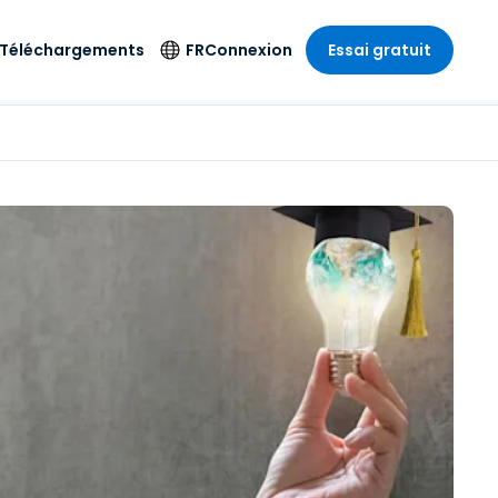
Téléchargements
FR
Connexion
Essai gratuit
strie
strie
Langue
Produits de
sécurité
s à
ique
n
n
res
English
ne
Antivirus
e
 Divertissements
 Divertissements
Deutsch
e de
Détection et
sionnelle
ecine
Español
réponse sur les
estion
terminaux
ce
ce
on sur
Français
e
Accès et contrôle
ation et secteur
gie
Italiano
Wi-Fi Foxpass
Nederlands
Espace de travail
ure & Design
sécurisé Zero Trust
Português
et comptabilité
 les secteurs
Shield (Anti-
简体中文
arnaque)
繁體中文