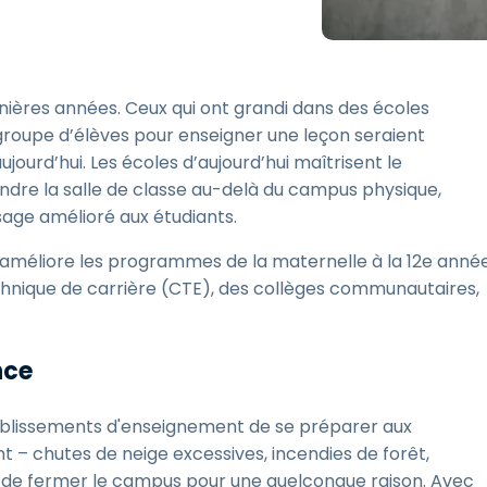
Assistance sur le terrain
Accès à distance via
RDP/SSH/VNC
rnières années. Ceux qui ont grandi dans des écoles
Travail à distance avec
Wacom
 groupe d’élèves pour enseigner une leçon seraient
ujourd’hui. Les écoles d’aujourd’hui maîtrisent le
Accès virtuel aux salles
informatiques
endre la salle de classe au-delà du campus physique,
sage amélioré aux étudiants.
Sécurité des points
terminaux
i améliore les programmes de la maternelle à la 12e année
Voir tous
chnique de carrière (CTE), des collèges communautaires,
Voir tous les besoins
d’activit
nce
blissements d'enseignement de se préparer aux
ent – chutes de neige excessives, incendies de forêt,
té de fermer le campus pour une quelconque raison. Avec