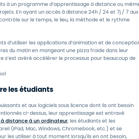
nscrits à un programme d’apprentissage à distance ou mêm
ojets. En ayant un accès à distance 24h / 24 et 7j / 7 aux
contrôle sur le temps, le lieu, la méthode et le rythme
s d’utiliser les applications d’animation et de conceptio
eures du matin en mangeant une pizza froide dans leur
oire s’est avéré accélérer le processus pour beaucoup de
ool
tre les étudiants
issants et aux logiciels sous licence dont ils ont besoin
entionnés ci-dessus, leur apprentissage est entravé
à distance à un ordinateur
, les étudiants et les
reil (iPad, Mac, Windows, Chromebook, etc.) et se
 les utiliser à tout moment lorsqu'ils en ont besoin,