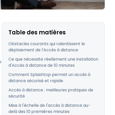
日本語
Tous les produits
한국어
ภาษาไทย
Bahasa
Table des matières
Obstacles courants qui ralentissent le
déploiement de l'Accès à distance
Ce que nécessite réellement une installation
a
 les secteurs
d'Accès à distance de 10 minutes
é
Comment Splashtop permet un accès à
distance sécurisé et rapide
Accès à distance : meilleures pratiques de
sécurité
Mise à l'échelle de l'accès à distance au-
delà des 10 premières minutes