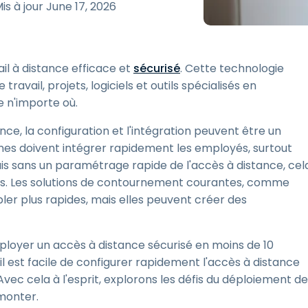
is à jour
June 17, 2026
Assistance sur le terrain
Accès à distance via
RDP/SSH/VNC
ail à distance efficace et
sécurisé
. Cette technologie
Travail à distance avec
Wacom
avail, projets, logiciels et outils spécialisés en
e n'importe où.
Accès virtuel aux salles
informatiques
ce, la configuration et l'intégration peuvent être un
Sécurité des points
nes doivent intégrer rapidement les employés, surtout
terminaux
is sans un paramétrage rapide de l'accès à distance, cel
Voir tous
és. Les solutions de contournement courantes, comme
Voir tous les besoins
d’activit
mbler plus rapides, mais elles peuvent créer des
ployer un accès à distance sécurisé en moins de 10
l est facile de configurer rapidement l'accès à distance
ec cela à l'esprit, explorons les défis du déploiement de
monter.