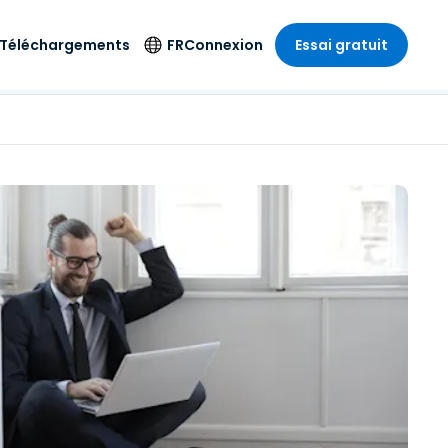
Téléchargements
FR
Connexion
Essai gratuit
strie
strie
Langue
Produits de
sécurité
s à
ique
n
n
res
English
ne
Antivirus
e
 Divertissements
 Divertissements
Deutsch
e de
Détection et
sionnelle
ecine
Español
réponse sur les
estion
terminaux
ce
ce
on sur
Français
e
Accès et contrôle
ation et secteur
gie
Italiano
Wi-Fi Foxpass
Nederlands
Espace de travail
ure & Design
sécurisé Zero Trust
Português
et comptabilité
 les secteurs
Shield (Anti-
简体中文
arnaque)
繁體中文