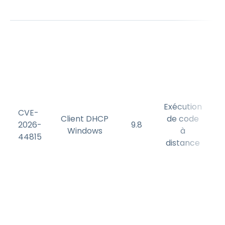
d
Exécution
CVE-
Client DHCP
de code
2026-
9.8
Windows
à
44815
distance
d