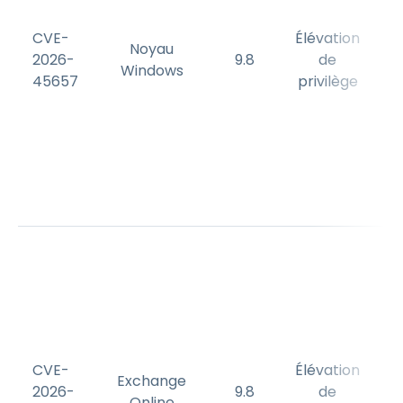
CVE-
Élévation
Noyau
2026-
9.8
de
Windows
45657
privilège
d
s
g
CVE-
Élévation
Exchange
u
2026-
9.8
de
Online