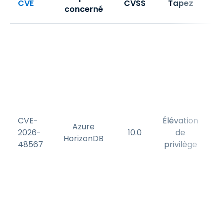
CVE
CVSS
Tapez
concerné
o
a
CVE-
Élévation
Azure
2026-
10.0
de
HorizonDB
48567
privilège
d
d
r