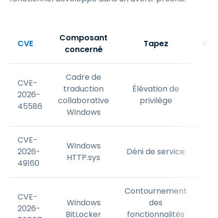
Composant
CVE
Tapez
CV
concerné
Cadre de
CVE-
traduction
Élévation de
2026-
7.
collaborative
privilège
45586
Windows
CVE-
Windows
2026-
Déni de service
7.
HTTP.sys
49160
Contournement
CVE-
Windows
des
2026-
6.
BitLocker
fonctionnalités