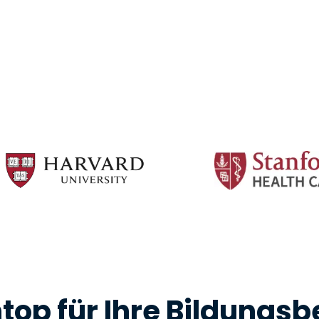
Vor-Ort-Unterstützung
Fernzugriff über
RDP/SSH/VNC
Fernarbeit mit Wacom
Fernzugriff auf Computer
einer Einrichtung
Endpunkt-Sicherheit
Alle Bedürfnisse
entdecken
Alle Bra
op für Ihre Bildungs