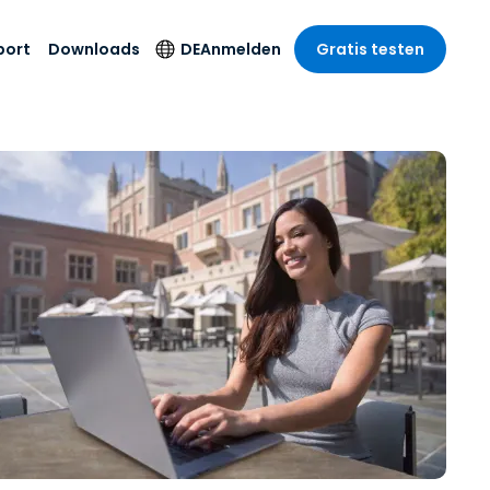
port
Downloads
DE
Anmelden
Gratis testen
anche
anche
-Unternehmen
Sicherheitsprodukte
Sprache
riff der
er Support
wesen
wesen
Antivirus
English
sse und
tus
nd Unterhaltung
nd Unterhaltung
Endpunkterkennung
Deutsch
t SSO
und -reaktion
r
itswesen
Español
 On-
Foxpass Wi-Fi Zugriff
del
del
Français
und Kontrolle
gen und
gie
Sicherer Zero-Trust-
Italiano
her Sektor
Arbeitsbereich
Nederlands
ur und Design
Shield (Anti-Betrug)
Português
nchen anzeigen
 & Buchhaltung
简体中文
Alle Produkte
繁體中文