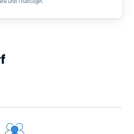
te und TrustLogin.
f