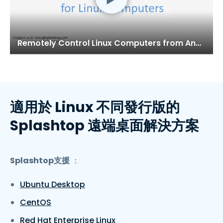
Remotely Control Linux Computers from Anywhere
適用於 Linux 不同發行版的
Splashtop 遠端桌面解決方案
Splashtop支援
：
Ubuntu Desktop
CentOS
Red Hat Enterprise Linux