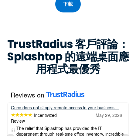
下載
TrustRadius 客戶評論：
Splashtop 的遠端桌面應
用程式最優秀
Reviews on
Once does not simply remote access in your business... Unless its with Splashtop.
Incentivized
May 29, 2026
Review
The relief that Splashtop has provided the IT
department through real-time office inventory, incredible