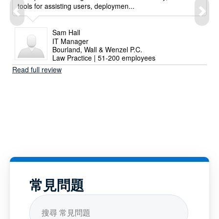
tools for assisting users, deploymen...
Sam Hall
IT Manager
Bourland, Wall & Wenzel P.C.
Law Practice | 51-200 employees
Read full review
常見問題