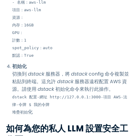
- 名稱：aws-llm
項目：aws-llm
資源：
內存：16GB
GPU：
計數：1
spot_policy：auto
默認：True
初始化
切換到
dstack
服務器，將
dstack
config 命令複製並
粘貼到終端。這允許
dstack
服務器遠程配置 AWS 資
源。請使用
dstack
初始化命令來執行此操作。
dstack 配置-網址 http://127.0.0.1:3000-項目 AWS-法
律-令牌 $ 我的令牌
化
堆疊初始
如何為您的私人 LLM 設置安全工