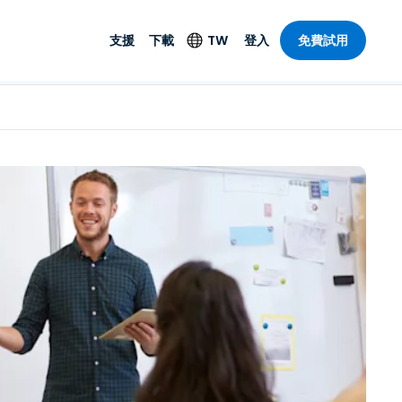
支援
下載
TW
登入
免費試用
支援
安防產品
語言
遠端存取和遠
技術支援
防毒功能
English
SO 和進階
樂
樂
系統狀態
端點偵測和回應
Deutsch
On-Prem
Foxpass Wi-Fi 存取和
Español
控制
Français
零信任安全工作區
部門
Italiano
盾牌（反詐騙）
計
Nederlands
計
Português
產業
所有產品
简体中文
繁體中文