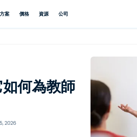
方案
價格
資源
公司
 Support
依照需求
依類型
憑證
Autonomous
Enterprise
依照行業
依照行業
分支機構
Endpoint
專業人員遠端支援
適用於企業級
遠端桌面
部落格
安全性
教育
教育
合作夥伴
Management
修補程式管理功
端支援，具備 S
漏洞與修補程式管理
案例分享
新聞稿
媒體與娛
媒體與娛
客戶
件的形式提供。
管理功能。提供 
IT 專業人員可透過即時修
Prem 選項。
選項。
補程式、自動化技術、完整
使 Intune 如虎添翼
競爭產品比較
獎項
衛生保健
MSP
的可見度和控制能力，遠端
風險與合規
資料表
零售
零售業
室-它如何為教師
監控、管理和保護裝置。
RDP/VPN 替代產品
示範影片
政府與公
科技
VDI / DaaS替代方案
網路研討會
建築與設
用戶端部署
金融與會
查看所有類型
查看所有
IoT 適用的遠端支援
5, 2026
現場支援
透過 RDP /SSH/VNC 進行遠