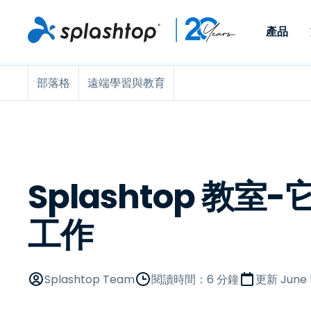
產品
部落格
遠端學習與教育
Remote Access
依照角色
依使用個案
公司
Remote
可供個人和小型團隊在任何
可供 IT 
遠端工作
Remote Support
關於
地點，透過任何裝置存取其
裝置。即時
IT 支援和服務台
端點管理
人才招募
工作電腦。
能以附加元
提供 On-
端點管理與安全性
遠端存取
活動
MSPs
遠端學習
聯絡我們
Splashtop 教
OEM
工作
查看所有使用案例
Splashtop Team
閱讀時間：6 分鐘
更新
June 