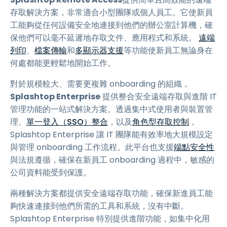
存取解決方案，非常適合小型團隊或個人員工。它使新員
工能夠從任何設備安全地連接到他們的辦公室計算機，確
保他們可以毫不延遲地存取文件、應用程式和系統。
遠端
列印
、
檔案傳輸
和
多顯示器支援
等功能使新員工無論身在
何處都能更輕鬆地開始工作。
對於規模較大、需要更複雜 onboarding 的組織，
Splashtop Enterprise
提供整合安全遠端存取與進階 IT
管理功能的一站式解決方案。透過集中式使用者與裝置管
理、
單一登入（SSO）整合
，以及
角色型存取控制
，
Splashtop Enterprise 讓 IT 團隊能有效率地大規模設定
與管理 onboarding 工作流程。此平台也支援
端點安全性
與法規遵循，確保在新員工 onboarding 過程中，敏感的
公司資料能受到保護。
兩種解決方案都提供安全遠端存取功能，確保新進員工能
夠快速連接到他們所需的工具和系統，沒有中斷。
Splashtop Enterprise 特別提供進階功能，如集中化用