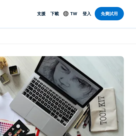
支援
下載
TW
登入
免費試用
支援
安防產品
語言
遠端存取和遠
技術支援
防毒功能
English
SO 和進階
樂
樂
系統狀態
端點偵測和回應
Deutsch
On-Prem
Foxpass Wi-Fi 存取和
Español
控制
Français
零信任安全工作區
部門
Italiano
盾牌（反詐騙）
計
Nederlands
計
Português
產業
所有產品
简体中文
繁體中文