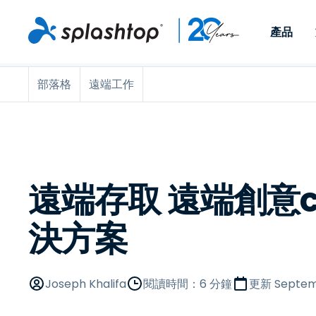
產品
部落格
遠端工作
Remote Access
依照角色
依使用個案
公司
Remote
可供個人和小型團隊在任何
可供 IT 
遠端工作
Remote Support
關於
地點，透過任何裝置存取其
裝置。即時
IT 支援和服務台
端點管理
人才招募
工作電腦。
能以附加元
提供 On-
端點管理與安全性
遠端存取
活動
MSPs
遠端學習
聯絡我們
遠端存取 遠端創意c
OEM
決方案
查看所有使用案例
Joseph Khalifa
閱讀時間：6 分鐘
更新
Septem