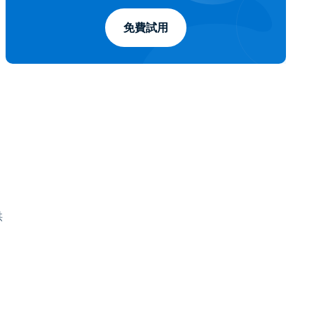
免費試用
供
，
。