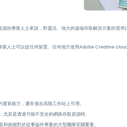
端存取
搭配 Wacom 進行遠端工作
遠端實驗室存取
資源的專業人士來說，對靈活、強大的遠端存取解決方案的需求
端點安全
探索所有需求
探索所有
人士可以從任何裝置、任何地方使用Adobe Creative clou
大的運算能力，通常僅在高階工作站上可用。
，尤其是透過可能不安全的網路存取資源時。
取和效能對於從事協作專案的大型團隊至關重要。