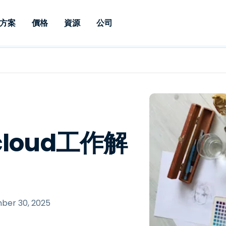
方案
價格
資源
公司
 Support
依照需求
依類型
憑證
Autonomous
Enterprise
依照行業
依照行業
分支機構
Endpoint
專業人員遠端支援
適用於企業級
遠端桌面
部落格
安全性
教育
教育
合作夥伴
Management
修補程式管理功
端支援，具備 S
漏洞與修補程式管理
案例分享
新聞稿
媒體與娛
媒體與娛
客戶
件的形式提供。
管理功能。提供 
IT 專業人員可透過即時修
Prem 選項。
選項。
補程式、自動化技術、完整
使 Intune 如虎添翼
競爭產品比較
獎項
衛生保健
MSP
的可見度和控制能力，遠端
風險與合規
資料表
零售
零售業
loud工作解
監控、管理和保護裝置。
RDP/VPN 替代產品
示範影片
政府與公
科技
VDI / DaaS替代方案
網路研討會
建築與設
用戶端部署
金融與會
查看所有類型
查看所有
IoT 適用的遠端支援
ber 30, 2025
現場支援
透過 RDP /SSH/VNC 進行遠