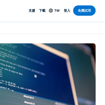
支援
下載
TW
登入
免費試用
支援
安防產品
語言
遠端存取和遠
技術支援
防毒功能
English
SO 和進階
樂
樂
系統狀態
端點偵測和回應
Deutsch
On-Prem
Foxpass Wi-Fi 存取和
Español
控制
Français
零信任安全工作區
部門
Italiano
盾牌（反詐騙）
計
Nederlands
計
Português
產業
所有產品
简体中文
繁體中文