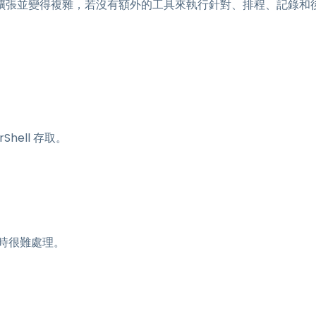
擴張並變得複雜，若沒有額外的工具來執行針對、排程、記錄和
。
hell 存取。
時很難處理。