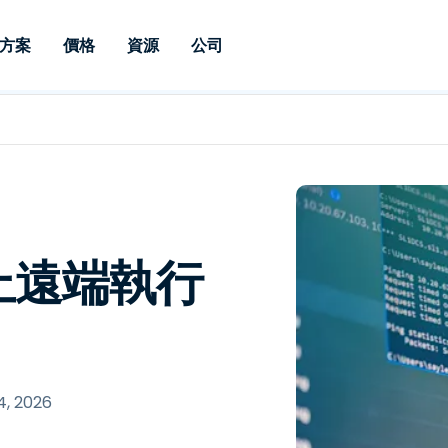
方案
價格
資源
公司
 Support
依照需求
依類型
憑證
Autonomous
Enterprise
依照行業
依照行業
分支機構
Endpoint
專業人員遠端支援
適用於企業級
遠端桌面
部落格
安全性
教育
教育
合作夥伴
Management
修補程式管理功
端支援，具備 S
漏洞與修補程式管理
案例分享
新聞稿
媒體與娛
媒體與娛
客戶
件的形式提供。
管理功能。提供 
IT 專業人員可透過即時修
Prem 選項。
選項。
補程式、自動化技術、完整
使 Intune 如虎添翼
競爭產品比較
獎項
衛生保健
MSP
的可見度和控制能力，遠端
風險與合規
資料表
零售
零售業
上遠端執行
監控、管理和保護裝置。
RDP/VPN 替代產品
示範影片
政府與公
科技
VDI / DaaS替代方案
網路研討會
建築與設
用戶端部署
金融與會
查看所有類型
查看所有
IoT 適用的遠端支援
4, 2026
現場支援
透過 RDP /SSH/VNC 進行遠