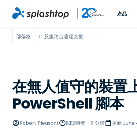
產品
部落格
IT 及服務台遠端支援
Remote Access
依照角色
依使用個案
公司
Remote
可供個人和小型團隊在任何
可供 IT 
遠端工作
Remote Support
關於
地點，透過任何裝置存取其
裝置。即時
IT 支援和服務台
端點管理
人才招募
工作電腦。
能以附加元
提供 On-
端點管理與安全性
遠端存取
活動
MSPs
遠端學習
聯絡我們
在無人值守的裝置
OEM
PowerShell 腳本
查看所有使用案例
Robert Pleasant
閱讀時間：11 分鐘
更新
June 