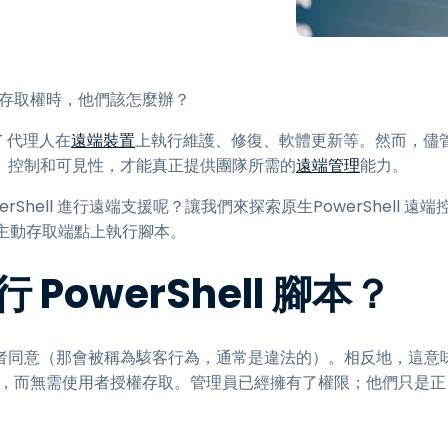
端存取
搭配 Wacom 進行遠端工作
遠端實驗室存取
們存取權時，他們該怎麼辦？
端點安全
IT 代理人在
遠端裝置
上執行維護、修復、軟體更新等。然而，儘
探索所有需求
探索所有
、控制和可見性，才能真正提供團隊所需的
遠端管理
能力。
Shell 進行遠端支援呢？讓我們來探索原生PowerShell 遠端
在主動存取端點上執行腳本。
owerShell 腳本？
者同意（那會被稱為駭客行為，通常是違法的）。相反地，這意
腳本，而無需使用者授權存取。管理員已經擁有了權限；他們只是正