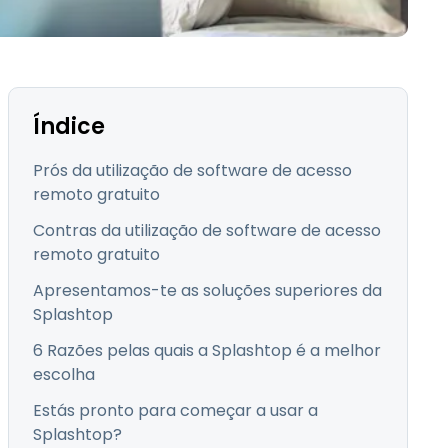
Todos os Produtos
日本語
한국어
ภาษาไทย
Bahasa
Índice
Prós da utilização de software de acesso
remoto gratuito
todas as
Contras da utilização de software de acesso
s
remoto gratuito
Apresentamos-te as soluções superiores da
Splashtop
6 Razões pelas quais a Splashtop é a melhor
escolha
Estás pronto para começar a usar a
Splashtop?