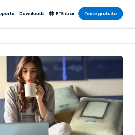
uporte
Downloads
PT
Entrar
Teste gratuito
r
r
s
te
Produtos de
Idioma
Segurança
remoto de
o
o
e técnico
English
rial e
Antivírus
Entretenimento
Entretenimento
 do Sistema
Deutsch
oto com
Detecção e
dade de
Español
Resposta de
to
Endpoint
pção On-
Français
el.
Foxpass Acesso e
e Sector Público
ia
Italiano
Controle Wi-Fi
ra e Design
Nederlands
Espaço de Trabalho
dade e Finanças
Seguro Zero Trust
Português
s os Setores
Shield (Anti-fraude)
简体中文
繁體中文