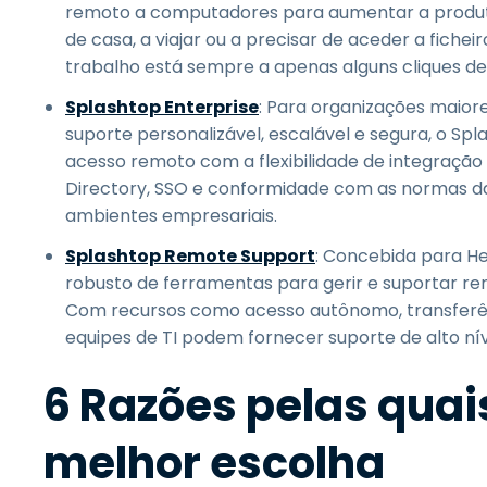
remoto a computadores para aumentar a produtivid
de casa, a viajar ou a precisar de aceder a fic
trabalho está sempre a apenas alguns cliques de 
Splashtop Enterprise
: Para organizações maio
suporte personalizável, escalável e segura, o S
acesso remoto com a flexibilidade de integração c
Directory, SSO e conformidade com as normas da
ambientes empresariais.
Splashtop Remote Support
: Concebida para He
robusto de ferramentas para gerir e suportar r
Com recursos como acesso autônomo, transferên
equipes de TI podem fornecer suporte de alto níve
6 Razões pelas quai
melhor escolha