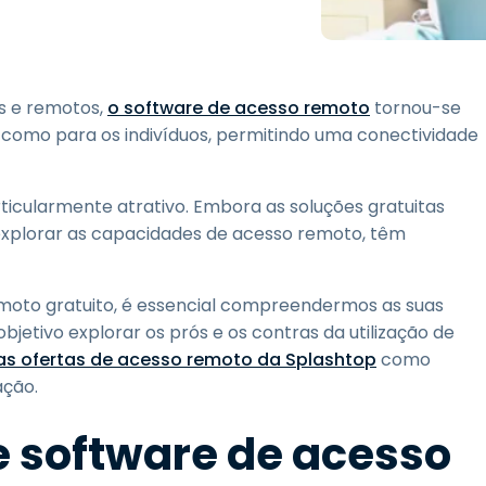
Suporte de Campo
Acesso Remoto via
RDP/SSH/VNC
Trabalho à Distância com
s e remotos,
o software de acesso remoto
tornou-se
a Wacom
como para os indivíduos, permitindo uma conectividade
Laboratórios Remotos
Segurança de Endpoint
ticularmente atrativo. Embora as soluções gratuitas
xplorar as capacidades de acesso remoto, têm
Explore Todas as
Explore 
Necessidades
indústria
moto gratuito, é essencial compreendermos as suas
etivo explorar os prós e os contras da utilização de
as ofertas de acesso remoto da Splashtop
como
ação.
de software de acesso