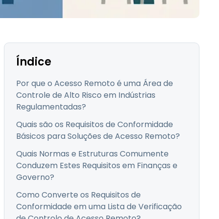
Todos os Produtos
日本語
한국어
ภาษาไทย
Bahasa
Índice
Por que o Acesso Remoto é uma Área de
Controle de Alto Risco em Indústrias
todas as
Regulamentadas?
s
Quais são os Requisitos de Conformidade
Básicos para Soluções de Acesso Remoto?
Quais Normas e Estruturas Comumente
Conduzem Estes Requisitos em Finanças e
Governo?
Como Converte os Requisitos de
Conformidade em uma Lista de Verificação
de Controlo de Acesso Remoto?