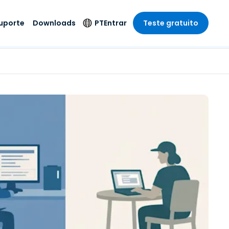
uporte
Downloads
PT
Entrar
Teste gratuito
r
r
s
te
Produtos de
Idioma
Segurança
remoto de
o
o
e técnico
English
rial e
Antivírus
Entretenimento
Entretenimento
 do Sistema
Deutsch
oto com
Detecção e
dade de
Español
Resposta de
to
Endpoint
pção On-
Français
el.
Foxpass Acesso e
e Sector Público
ia
Italiano
Controle Wi-Fi
ra e Design
Nederlands
Espaço de Trabalho
dade e Finanças
Seguro Zero Trust
Português
s os Setores
Shield (Anti-fraude)
简体中文
繁體中文