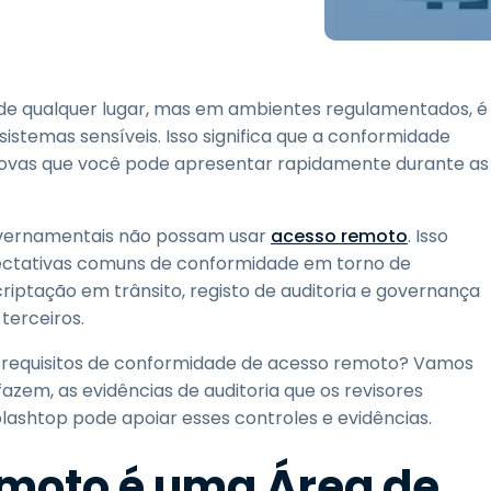
Suporte de Campo
Acesso Remoto via
RDP/SSH/VNC
Trabalho à Distância com
 de qualquer lugar, mas em ambientes regulamentados, é
a Wacom
stemas sensíveis. Isso significa que a conformidade
Laboratórios Remotos
rovas que você pode apresentar rapidamente durante as
Segurança de Endpoint
 governamentais não possam usar
Explore Todas as
acesso remoto
. Isso
Explore 
Necessidades
indústria
pectativas comuns de conformidade em torno de
criptação em trânsito, registo de auditoria e governança
terceiros.
 requisitos de conformidade de acesso remoto? Vamos
fazem, as evidências de auditoria que os revisores
shtop pode apoiar esses controles e evidências.
emoto é uma Área de