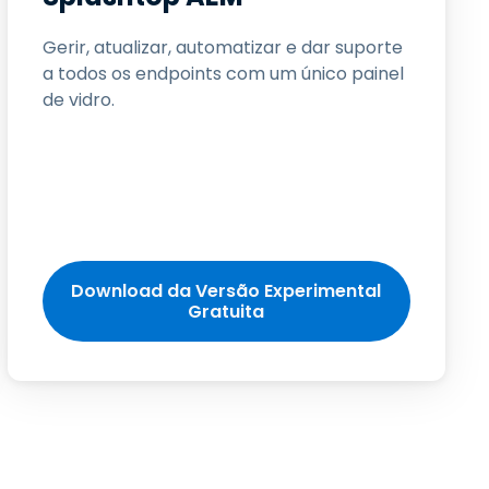
Todos os Produtos
日本語
Gerir, atualizar, automatizar e dar suporte
한국어
a todos os endpoints com um único painel
ภาษาไทย
de vidro.
Bahasa
todas as
s
Download da Versão Experimental
Gratuita