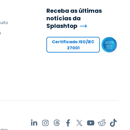
Receba as últimas
notícias da
uito
Splashtop
s
Certificado ISO/IEC
27001