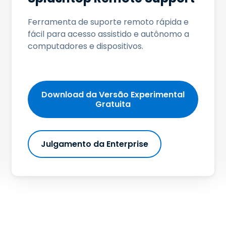
Suporte de Campo
Acesso Remoto via
Ferramenta de suporte remoto rápida e
RDP/SSH/VNC
fácil para acesso assistido e autônomo a
Trabalho à Distância com
computadores e dispositivos.
a Wacom
Laboratórios Remotos
Segurança de Endpoint
Download da Versão Experimental
Gratuita
Explore Todas as
Explore 
Necessidades
indústria
Julgamento da Enterprise