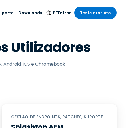
uporte
Downloads
PT
Entrar
Teste gratuito
r
r
s
te
Produtos de
Idioma
 Utilizadores
Segurança
remoto de
o
o
e técnico
English
rial e
Antivírus
Entretenimento
Entretenimento
 do Sistema
Deutsch
oto com
Detecção e
dade de
ux, Android, iOS e Chromebook
Español
Resposta de
to
Endpoint
pção On-
Français
el.
Foxpass Acesso e
e Sector Público
ia
Italiano
Controle Wi-Fi
ra e Design
Nederlands
Espaço de Trabalho
dade e Finanças
Seguro Zero Trust
Português
s os Setores
Shield (Anti-fraude)
简体中文
GESTÃO DE ENDPOINTS, PATCHES, SUPORTE
繁體中文
Splashtop AEM