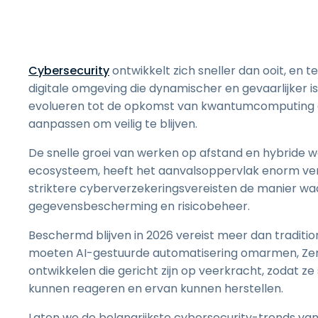
Cybersecurity
ontwikkelt zich sneller dan ooit, en t
digitale omgeving die dynamischer en gevaarlijker i
evolueren tot de opkomst van kwantumcomputing e
aanpassen om veilig te blijven.
De snelle groei van werken op afstand en hybride 
ecosysteem, heeft het aanvalsoppervlak enorm ve
striktere cyberverzekeringsvereisten de manier wa
gegevensbescherming en risicobeheer.
Beschermd blijven in 2026 vereist meer dan traditio
moeten AI-gestuurde automatisering omarmen, Zer
ontwikkelen die gericht zijn op veerkracht, zodat z
kunnen reageren en ervan kunnen herstellen.
Laten we de belangrijkste cybersecurity-trends va