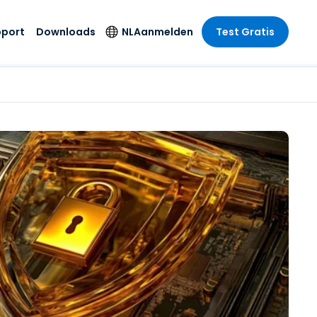
pport
Downloads
NL
Aanmelden
Test Gratis
 branche
 branche
Securityproducten
Taal
e remote
ondersteuning
s
s
Antivirus
English
mote
us
Entertainment
Entertainment
Endpointdetectie en
Deutsch
SSO en
-respons
e
idszorg
Español
id. On-
Foxpass Wifi Access
del
del
Français
& Control
& Publieke
gie
Zero Trust Secure
Italiano
Workspace
Nederlands
uur & Design
Shield (Anti-
Português
oplichting)
n & Accounting
le bedrijfstakken
简体中文
Alle producten
繁體中文