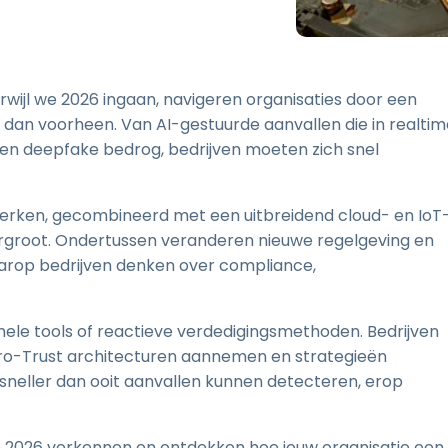
Ondersteuning op locatie
Remote access via
RDP/SSH/VNC
Op afstand werken met
erwijl we 2026 ingaan, navigeren organisaties door een
Wacom
s dan voorheen. Van AI-gestuurde aanvallen die in realti
Toegang op afstand voor
n deepfake bedrog, bedrijven moeten zich snel
Labo's
Endpoint-beveiliging
werken, gecombineerd met een uitbreidend cloud- en IoT
Ontdek alle behoeften
Ontdek a
rgroot. Ondertussen veranderen nieuwe regelgeving en
arop bedrijven denken over compliance,
nele tools of reactieve verdedigingsmethoden. Bedrijven
o-Trust architecturen aannemen en strategieën
e sneller dan ooit aanvallen kunnen detecteren, erop
n 2026 verkennen en ontdekken hoe jouw organisatie een