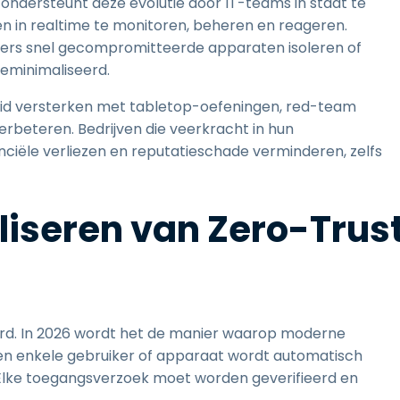
dersteunt deze evolutie door IT-teams in staat te
 in realtime te monitoren, beheren en reageren.
ers snel gecompromitteerde apparaten isoleren of
geminimaliseerd.
eid versterken met tabletop-oefeningen, red-team
erbeteren. Bedrijven die veerkracht in hun
inanciële verliezen en reputatieschade verminderen, zelfs
liseren van Zero-Trus
rd. In 2026 wordt het de manier waarop moderne
geen enkele gebruiker of apparaat wordt automatisch
n. Elke toegangsverzoek moet worden geverifieerd en