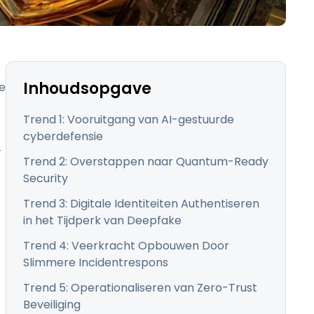
日本語
한국어
ภาษาไทย
Bahasa
Inhoudsopgave
me
Trend 1: Vooruitgang van AI-gestuurde
cyberdefensie
-
Trend 2: Overstappen naar Quantum-Ready
lle sectoren
Security
Trend 3: Digitale Identiteiten Authentiseren
in het Tijdperk van Deepfake
Trend 4: Veerkracht Opbouwen Door
Slimmere Incidentrespons
Trend 5: Operationaliseren van Zero-Trust
Beveiliging