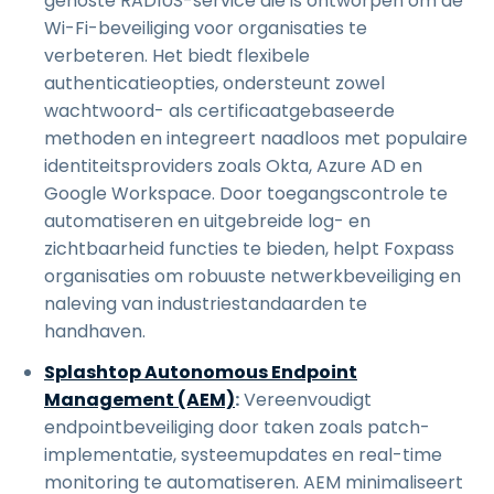
gehoste RADIUS-service die is ontworpen om de
Wi-Fi-beveiliging voor organisaties te
verbeteren. Het biedt flexibele
authenticatieopties, ondersteunt zowel
wachtwoord- als certificaatgebaseerde
methoden en integreert naadloos met populaire
identiteitsproviders zoals Okta, Azure AD en
Google Workspace. Door toegangscontrole te
automatiseren en uitgebreide log- en
zichtbaarheid functies te bieden, helpt Foxpass
organisaties om robuuste netwerkbeveiliging en
naleving van industriestandaarden te
handhaven.
Splashtop Autonomous Endpoint
Management (AEM)
:
Vereenvoudigt
endpointbeveiliging door taken zoals patch-
implementatie, systeemupdates en real-time
monitoring te automatiseren. AEM minimaliseert