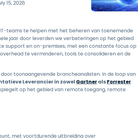
Ondersteuning op locatie
uly 15, 2026
Remote access via
RDP/SSH/VNC
Op afstand werken met
om IT-teams te helpen met het beheren van toenemende
Wacom
 hele jaar door leverden we verbeteringen op het gebied
Toegang op afstand voor
e support en on-premises, met een constante focus op
Labo's
 overhead te verminderen, tools te consolideren en de
Endpoint-beveiliging
Ontdek alle behoeften
Ontdek a
oor toonaangevende brancheanalisten. In de loop van
tatieve Leverancier in zowel
Gartner
als
Forrester
rspiegelt op het gebied van remote toegang, remote
unt, met voortdurende uitbreiding over