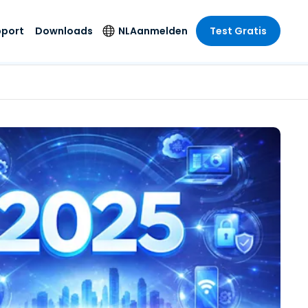
pport
Downloads
NL
Aanmelden
Test Gratis
 branche
 branche
Securityproducten
Taal
e remote
ondersteuning
s
s
Antivirus
English
mote
us
Entertainment
Entertainment
Endpointdetectie en
Deutsch
SSO en
-respons
e
idszorg
Español
id. On-
Foxpass Wifi Access
del
del
Français
& Control
& Publieke
gie
Zero Trust Secure
Italiano
Workspace
Nederlands
uur & Design
Shield (Anti-
Português
oplichting)
n & Accounting
le bedrijfstakken
简体中文
Alle producten
繁體中文