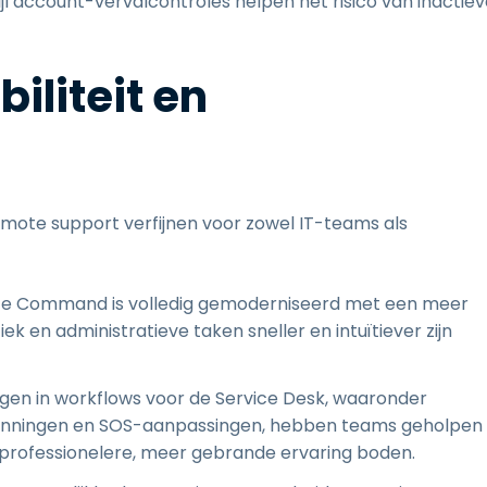
wijl account-vervalcontroles helpen het risico van inactie
iliteit en
mote support verfijnen voor zowel IT-teams als
 Command is volledig gemoderniseerd met een meer
k en administratieve taken sneller en intuïtiever zijn
gen in workflows voor de Service Desk, waaronder
 planningen en SOS-aanpassingen, hebben teams geholpen
n professionelere, meer gebrande ervaring boden.