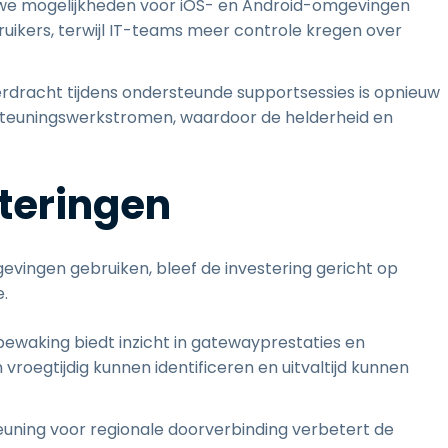
we mogelijkheden voor iOS- en Android-omgevingen
ikers, terwijl IT-teams meer controle kregen over
dracht tijdens ondersteunde supportsessies is opnieuw
rsteuningswerkstromen, waardoor de helderheid en
teringen
evingen gebruiken, bleef de investering gericht op
.
ewaking biedt inzicht in gatewayprestaties en
egtijdig kunnen identificeren en uitvaltijd kunnen
uning voor regionale doorverbinding verbetert de