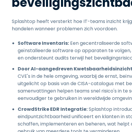
beveiligingszichtb
Splashtop heeft versterkt hoe IT-teams inzicht krijg
handelen wanneer problemen zich voordoen.
Software Inventaris:
Een gecentraliseerde soft
geïnstalleerde software op apparaten te volgen, 
en ondersteunt audits terwijl het beveiligingsris
Door AI-aangedreven Kwetsbaarheidsinzicht
CVE's in de hele omgeving, waarbij de ernst, beï
uitgelicht op basis van de CISA-catalogus met 
samenvattingen helpen teams snel risico's in t
eenvoudiger te gebruiken in wereldwijde omgevin
CrowdStrike EDR Integratie:
Splashtop introdu
eindpuntzichtbaarheid unificeert en klanten in st
schaffen, implementeren en beheren, wat helpt 
gebruik van meerdere tools te verminderen.