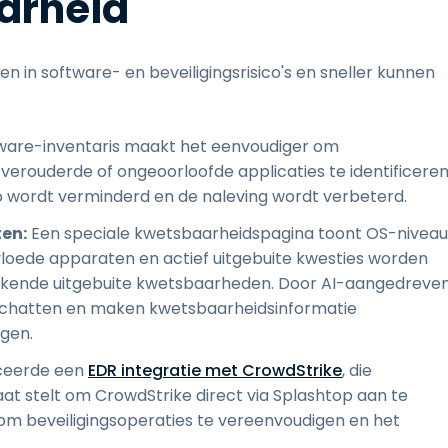
aarheid
en in software- en beveiligingsrisico's en sneller kunnen
ware-inventaris maakt het eenvoudiger om
verouderde of ongeoorloofde applicaties te identificere
ico wordt verminderd en de naleving wordt verbeterd.
en:
Een speciale kwetsbaarheidspagina toont OS-niveau
nvloede apparaten en actief uitgebuite kwesties worden
bekende uitgebuite kwetsbaarheden. Door AI-aangedreve
e schatten en maken kwetsbaarheidsinformatie
gen.
ceerde een
EDR integratie met CrowdStrike
, die
aat stelt om CrowdStrike direct via Splashtop aan te
om beveiligingsoperaties te vereenvoudigen en het