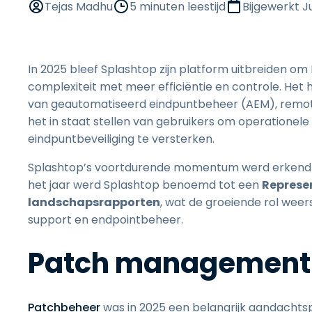
Tejas Madhu
5 minuten leestijd
Bijgewerkt
J
In 2025 bleef Splashtop zijn platform uitbreiden 
complexiteit met meer efficiëntie en controle. Het
van geautomatiseerd eindpuntbeheer (AEM), remot
het in staat stellen van gebruikers om operationele
eindpuntbeveiliging te versterken.
Splashtop’s voortdurende momentum werd erkend d
het jaar werd Splashtop benoemd tot een
Represen
landschapsrapporten
, wat de groeiende rol wee
support en endpointbeheer.
Patch management
Patchbeheer
was in 2025 een belangrijk aandachtsp