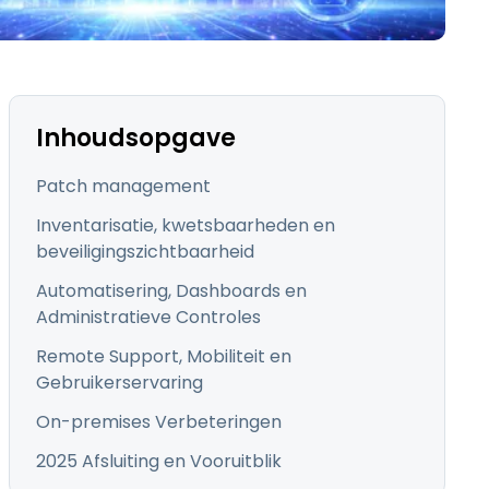
日本語
한국어
ภาษาไทย
Bahasa
Inhoudsopgave
Patch management
Inventarisatie, kwetsbaarheden en
beveiligingszichtbaarheid
lle sectoren
Automatisering, Dashboards en
Administratieve Controles
Remote Support, Mobiliteit en
Gebruikerservaring
On-premises Verbeteringen
2025 Afsluiting en Vooruitblik