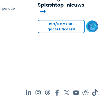
Splashtop-nieuws
efperiode
s
ISO/IEC 27001
gecertificeerd