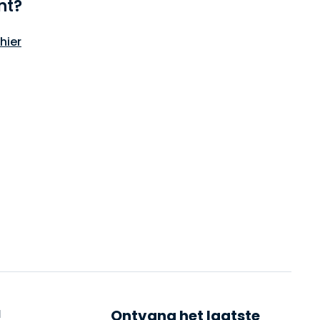
nt?
hier
N
Ontvang het laatste