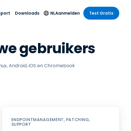
pport
Downloads
NL
Aanmelden
Test Gratis
 branche
 branche
Securityproducten
Taal
we gebruikers
e remote
ondersteuning
s
s
Antivirus
English
mote
us
Entertainment
Entertainment
Endpointdetectie en
Deutsch
SSO en
-respons
e
inux, Android, iOS en Chromebook
idszorg
Español
id. On-
Foxpass Wifi Access
del
del
Français
& Control
& Publieke
gie
Zero Trust Secure
Italiano
Workspace
Nederlands
uur & Design
Shield (Anti-
Português
oplichting)
n & Accounting
le bedrijfstakken
简体中文
ENDPOINTMANAGEMENT, PATCHING,
SUPPORT
Alle producten
繁體中文