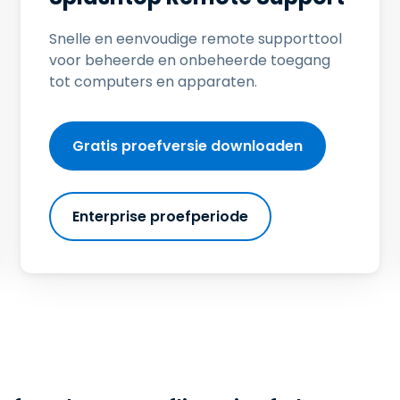
Ondersteuning op locatie
Remote access via
Snelle en eenvoudige remote supporttool
RDP/SSH/VNC
voor beheerde en onbeheerde toegang
Op afstand werken met
tot computers en apparaten.
Wacom
Toegang op afstand voor
Labo's
Gratis proefversie downloaden
Endpoint-beveiliging
Ontdek alle behoeften
Ontdek a
Enterprise proefperiode