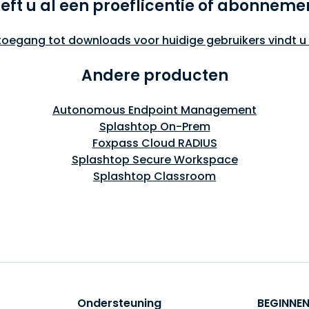
eft u al een proeflicentie of abonneme
toegang tot downloads voor huidige gebruikers vindt u 
Andere producten
Autonomous Endpoint Management
Splashtop On-Prem
Foxpass Cloud RADIUS
Splashtop Secure Workspace
Splashtop Classroom
Ondersteuning
BEGINNE