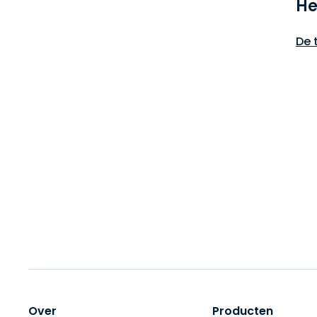
He
De 
Over
Producten