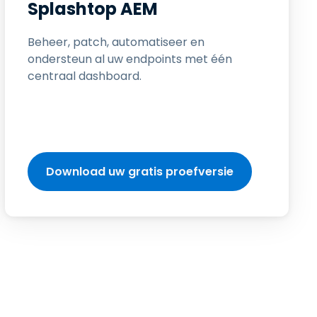
Splashtop AEM
日本語
한국어
Beheer, patch, automatiseer en
ภาษาไทย
ondersteun al uw endpoints met één
centraal dashboard.
Bahasa
lle sectoren
Download uw gratis proefversie