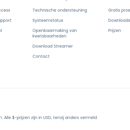
ccess
Technische ondersteuning
Gratis pro
upport
Systeemstatus
Download
t
Openbaarmaking van
Prijzen
kwetsbaarheden
Download Streamer
Contact
n.
Alle $-prijzen zijn in USD, tenzij anders vermeld.