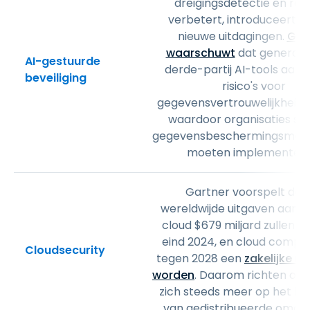
dreigingsdetectie en re
verbetert, introduceert h
nieuwe uitdagingen.
Gar
waarschuwt
dat generati
AI-gestuurde
derde-partij AI-tools aanzi
beveiliging
risico's voor
gegevensvertrouwelijkheid 
waardoor organisaties st
gegevensbeschermingsmaat
moeten implementere
Gartner voorspelt dat
wereldwijde uitgaven aan p
cloud $679 miljard zullen b
eind 2024, en cloud comput
Cloudsecurity
tegen 2028 een
zakelijke n
worden
. Daarom richten org
zich steeds meer op het bev
van gedistribueerde omgev