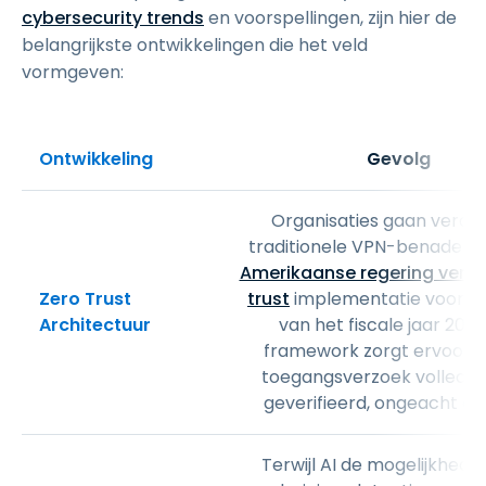
cybersecurity trends
en voorspellingen, zijn hier de
belangrijkste ontwikkelingen die het veld
vormgeven:
Ontwikkeling
Gevolg
Organisaties gaan verde
traditionele VPN-benaderin
Amerikaanse regering verpl
Zero Trust
trust
implementatie voor he
Architectuur
van het fiscale jaar 2024
framework zorgt ervoor d
toegangsverzoek volledig
geverifieerd, ongeacht de
Terwijl AI de mogelijkhede