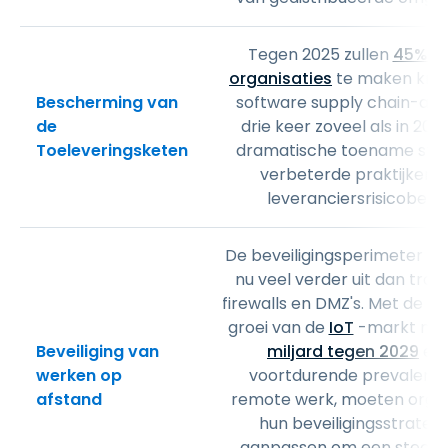
Tegen 2025 zullen
45% v
organisaties
te maken krij
Bescherming van
software supply chain-aan
de
drie keer zoveel als in 202
Toeleveringsketen
dramatische toename stim
verbeterde praktijken 
leveranciersrisicobehe
De beveiligingsperimeter str
nu veel verder uit dan tradi
firewalls en DMZ's. Met de v
groei van de
IoT
-markt na
Beveiliging van
miljard tegen 2029
en 
werken op
voortdurende prevalenti
afstand
remote werk, moeten organ
hun beveiligingsstrateg
aanpassen om een steed