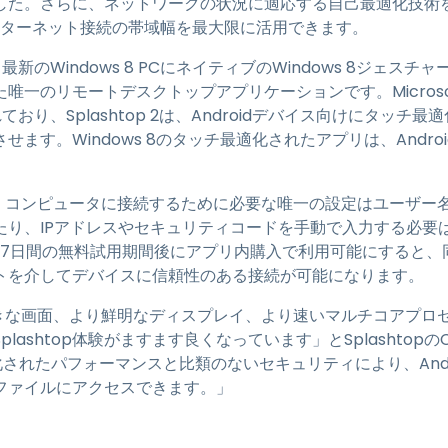
した。さらに、ネットワークの状況に適応する自己最適化技術
ンターネット接続の帯域幅を最大限に活用できます。
p 2は、最新のWindows 8 PCにネイティブのWindows 8ジ
のリモートデスクトップアプリケーションです。Microsoft Off
、Splashtop 2は、Androidデバイス向けにタッチ最適化された
ます。Windows 8のタッチ最適化されたアプリは、Andr
るために、コンピュータに接続するために必要な唯一の設定はユーザ
り、IPアドレスやセキュリティコードを手動で入力する必要はあり
7
日間の無料試用期間後にアプリ内購入で利用可能にすると、
トを介してデバイスに信頼性のある接続が可能になります。
り大きな画面、より鮮明なディスプレイ、より速いマルチコアプ
ashtop体験がますます良くなっています」とSplashtopの
化されたパフォーマンスと比類のないセキュリティにより、And
ファイルにアクセスできます。」