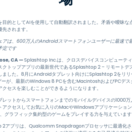
トアクセス
Wacomでリモートワーク
を目的としてAIを使用して自動翻訳されました。矛盾や曖昧な
リモートラボアクセス
優先されます。
エンドポイントセキュリティ
トウェアは、600万人のAndroidスマートフォンユーザーに最
すべてのニーズについて詳し
予定です
く
すべての
Jose, CA —
Splashtop Inc.は、クロスデバイスコンピュ
ップアプリの最新世代であるSplashtop 2 – リモートデス
した。8月にAndroidタブレット向けにSplashtop 2を
ザーが、最新のWindows 8 PCを含むMacintoshおよびP
アクセスを楽しむことができるようになります。
pはタブレットからスマートフォンまでのモバイルデバイスの100
アクセスしてお気に入りのMacやWindowsアプリケーショ
し、グラフィック集約型のゲームをプレイする力を与えています
htop 2アプリは、Qualcomm Snapdragonプロセッサに最