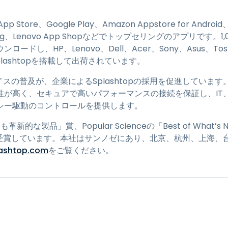
p Store、Google Play、Amazon Appstore for Android
atalog、Lenovo App Shopなどでトップセリングのアプリで
ンロードし、HP、Lenovo、Dell、Acer、Sony、Asus、To
lashtopを搭載して出荷されています。
普及が、企業によるSplashtopの採用を促進しています。Splasht
性が高く、セキュアで高いパフォーマンスの接続を保証し、IT
シー駆動のコントロールを提供します。
最も革新的な製品」賞、Popular Scienceの「Best of What’s 
CES」賞を受賞しています。本社はサンノゼにあり、北京、杭州、上
lashtop.com
をご覧ください。