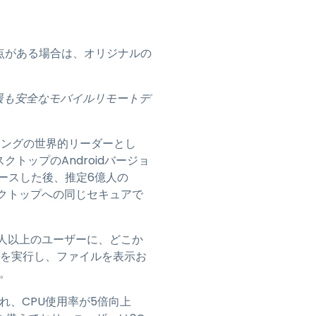
日本語
한국어
点がある場合は、オリジナルの
ภาษาไทย
Bahasa
速で最も安全なモバイルリモートデ
業界について詳しく
ーティングの世界的リーダーとし
クトップのAndroidバージョ
リリースした後、推定6億人の
Cデスクトップへの同じセキュアで
0万人以上のユーザーに、どこか
ンを実行し、ファイルを表示お
。
適化され、CPU使用率が5倍向上