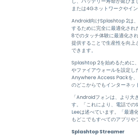
し、バッテリー寿命が延びま
または4Gネットワークやイ
Android向けSplashto
するために完全に最適化された唯一
8でのタッチ体験に最適化されており
提供することで生産性を向上させ
できます。
Splashtop 2を始め
やファイアウォールを設定した
Anywhere Access Packを、
のどこからでもインターネッ
「Androidフォンは、よ
す。「これにより、電話でのSpl
Leeは述べています。「最適
もどこでもすべてのアプリや
Splashtop Streamer