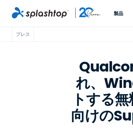
製品
プレス
Remote Access
役割別
ユースケース別
会社
Remote
個人や小規模なチームが、
ITプロフ
リモートワーク
Remote Support
会社情報
どこからでも、どのデバイ
らゆるデバ
ITサポートとヘル
エンドポイント管
キャリア
スからでも仕事用のコンピ
でサポート
Qualc
ューターにアクセスできま
ます。リア
エンドポイント管
リモートアクセス
イベント
す。
チ管理はア
リティ
れ、Wi
リモート学習
お問い合わせ
用できます
MSP
オプション
す。
OEM
トする無料
向けのSup
すべてのユースケ