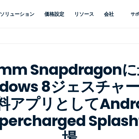
ソリューション
価格設定
リソース
会社
サ
 Support
ニーズ別
タイプ別
認証情報
Autonomous
Enterprise
業界別
業界別
関連会社
サポー
Endpoint
ェッショナルがあ
SSOと高度な
リモートデスクトップ
ブログ
セキュリティ
教育
教育
パートナ
テクニカ
Management
イスをリモート
備えたエンタ
プデスク
理
脆弱性とパッチ管理
ケーススタディ
プレス
メディア
メディア
顧客
システム
できるようにし
レードのリモ
omm Snapdrago
リアルタイムのパッチ適
ント
ント
ルタイムのパッ
とリモートサ
用、自動化、完全な可視性
理とセキュ
Intuneをさらに強力に
競合他社との比較
受賞歴
ドオンとして利
プレミスオプ
と制御を提供し、ITプロフ
医療
MSP
ndows 8ジェスチャ
リスクとコンプライアンス
データシート
。オンプレミス
可能です。
ェッショナルがデバイスを
小売り
小売り
が利用可能で
リモートで監視、管理、保
RDP/VPNの代替製品
デモ動画
護できるようにします。
政府およ
テクノロ
アプリとしてAndr
VDI/DaaSの代替製品
ウェビナー
アーキテ
オンプレミス展開
ercharged Splash
ースを見る
すべてのタイプを見る
すべての
財務・会
IoTのリモートサポート
フィールドサポート
場
RDP/SSH/VNCによるリモー