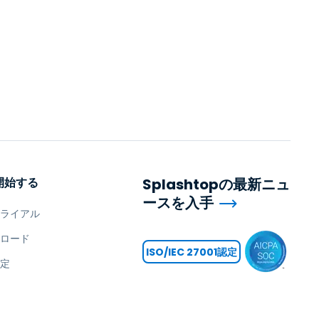
開始する
Splashtopの最新ニュ
ースを入手
トライアル
ンロード
ISO/IEC 27001認定
設定