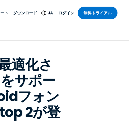
ポート
ダウンロード
JA
ログイン
無料トライアル
ト
セキュリティ製品
言語
管理操作性を
ー
ルサポート
ウイルス対策
English
ープライズグ
＆エンターテインメ
＆エンターテインメ
ステータス
エンドポイントの検出
Deutsch
ートアクセス
nに最適化さ
と対応
ポート。オン
Español
ションが利用
Foxpass Wi-Fiアクセ
ーをサポー
Français
ス＆コントロール
ゼロトラストセキュア
Italiano
び公共部門
ジー
oidフォン
ワークスペース
Nederlands
クチャとデザイン
Shield（詐欺対策）
Português
top 2が登
業界を見る
計
简体中文
すべての製品
繁體中文