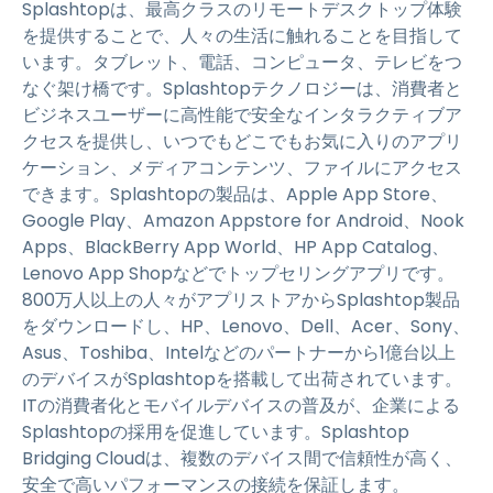
Splashtopは、最高クラスのリモートデスクトップ体験
を提供することで、人々の生活に触れることを目指して
います。タブレット、電話、コンピュータ、テレビをつ
なぐ架け橋です。Splashtopテクノロジーは、消費者と
ビジネスユーザーに高性能で安全なインタラクティブア
クセスを提供し、いつでもどこでもお気に入りのアプリ
ケーション、メディアコンテンツ、ファイルにアクセス
できます。Splashtopの製品は、Apple App Store、
Google Play、Amazon Appstore for Android、Nook
Apps、BlackBerry App World、HP App Catalog、
Lenovo App Shopなどでトップセリングアプリです。
800万人以上の人々がアプリストアからSplashtop製品
をダウンロードし、HP、Lenovo、Dell、Acer、Sony、
Asus、Toshiba、Intelなどのパートナーから1億台以上
のデバイスがSplashtopを搭載して出荷されています。
ITの消費者化とモバイルデバイスの普及が、企業による
Splashtopの採用を促進しています。Splashtop
Bridging Cloudは、複数のデバイス間で信頼性が高く、
安全で高いパフォーマンスの接続を保証します。