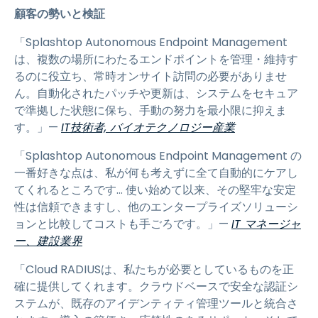
顧客の勢いと検証
「Splashtop Autonomous Endpoint Management
は、複数の場所にわたるエンドポイントを管理・維持す
るのに役立ち、常時オンサイト訪問の必要がありませ
ん。自動化されたパッチや更新は、システムをセキュア
で準拠した状態に保ち、手動の努力を最小限に抑えま
す。」—
IT技術者, バイオテクノロジー産業
「Splashtop Autonomous Endpoint Management の
一番好きな点は、私が何も考えずに全て自動的にケアし
てくれるところです… 使い始めて以来、その堅牢な安定
性は信頼できますし、他のエンタープライズソリューシ
ョンと比較してコストも手ごろです。」—
IT マネージャ
ー、建設業界
「Cloud RADIUSは、私たちが必要としているものを正
確に提供してくれます。クラウドベースで安全な認証シ
ステムが、既存のアイデンティティ管理ツールと統合さ