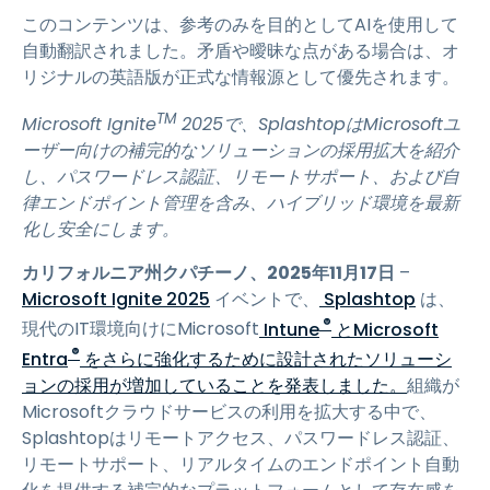
このコンテンツは、参考のみを目的としてAIを使用して
自動翻訳されました。矛盾や曖昧な点がある場合は、オ
リジナルの英語版が正式な情報源として優先されます。
TM
Microsoft Ignite
2025で、SplashtopはMicrosoftユ
ーザー向けの補完的なソリューションの採用拡大を紹介
し、パスワードレス認証、リモートサポート、および自
律エンドポイント管理を含み、ハイブリッド環境を最新
化し安全にします。
カリフォルニア州クパチーノ、2025年11月17日
–
Microsoft Ignite 2025
イベントで、
Splashtop
は、
®
現代のIT環境向けにMicrosoft
Intune
とMicrosoft
®
Entra
をさらに強化するために設計されたソリューシ
ョンの採用が増加していることを発表しました。
組織が
Microsoftクラウドサービスの利用を拡大する中で、
Splashtopはリモートアクセス、パスワードレス認証、
リモートサポート、リアルタイムのエンドポイント自動