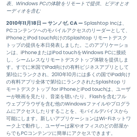
表、Windows PCの体験をリモートで提供、ビデオとオ
ーディオを含む
2010年11月18日 — サンノゼ, CA —
Splashtop Incは、
PCコンテンツへのモバイルアクセスのリーダーとして、
iPhoneとiPod touch向けのSplashtop リモートデスク
トップの提供を本日発表しました。このアプリケーショ
ンは、iPhoneまたはiPod touchをWindows PCに接続
し、シームレスなリモートデスクトップ体験を提供しま
す。すでに米国でiPad向けの有料ビジネスアプリとして
第1位にランクされ、2010年10月には多くの国でiPad向け
の有料アプリ全体で第1位にランクされたSplashtop リ
モートデスクトップ for iPhoneとiPod touchは、ユーザ
ーが映画を見たり、音楽を聴いたり、Flashを含むフル
ウェブブラウザを含む他のWindowsファイルやプログラ
ムにアクセスしたりすることを、モバイルデバイスから
可能にします。新しいアプリケーションはWi-Fiネットワ
ーク上で動作し、ユーザーは家やオフィスのどの部屋か
らでもPCコンテンツに簡単にアクセスできます。