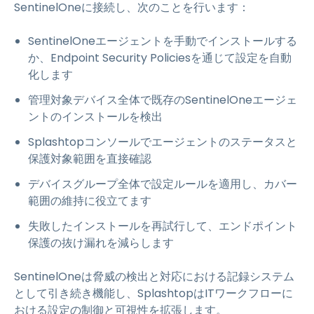
SentinelOneに接続し、次のことを行います：
SentinelOneエージェントを手動でインストールする
か、Endpoint Security Policiesを通じて設定を自動
化します
管理対象デバイス全体で既存のSentinelOneエージェ
ントのインストールを検出
Splashtopコンソールでエージェントのステータスと
保護対象範囲を直接確認
デバイスグループ全体で設定ルールを適用し、カバー
範囲の維持に役立てます
失敗したインストールを再試行して、エンドポイント
保護の抜け漏れを減らします
SentinelOneは脅威の検出と対応における記録システム
として引き続き機能し、SplashtopはITワークフローに
おける設定の制御と可視性を拡張します。