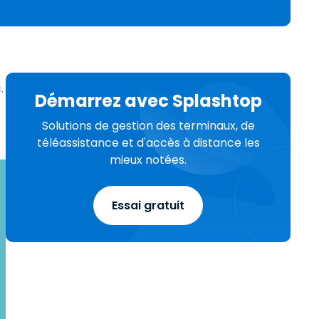
日本語
Tous les produits
한국어
ภาษาไทย
Bahasa
.
Démarrez avec Splashtop
Solutions de gestion des terminaux, de
téléassistance et d'accès à distance les
mieux notées.
 les secteurs
é
Essai gratuit