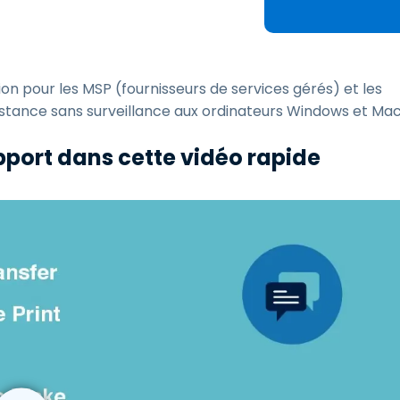
Assistance sur le terrain
Accès à distance via
RDP/SSH/VNC
n pour les MSP (fournisseurs de services gérés) et les
Travail à distance avec
Wacom
istance sans surveillance aux ordinateurs Windows et Mac
Accès virtuel aux salles
port dans cette vidéo rapide
informatiques
Sécurité des points
terminaux
Voir tous
Voir tous les besoins
d’activit