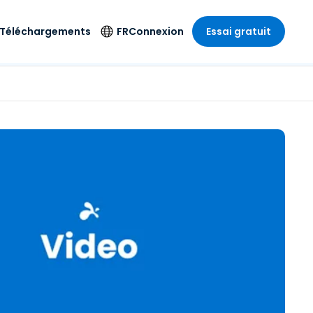
Téléchargements
FR
Connexion
Essai gratuit
strie
strie
Langue
Produits de
sécurité
s à
ique
n
n
res
English
ne
Antivirus
e
 Divertissements
 Divertissements
Deutsch
e de
Détection et
sionnelle
ecine
Español
réponse sur les
estion
terminaux
ce
ce
on sur
Français
e
Accès et contrôle
ation et secteur
gie
Italiano
Wi-Fi Foxpass
Nederlands
Espace de travail
ure & Design
sécurisé Zero Trust
Português
et comptabilité
 les secteurs
Shield (Anti-
简体中文
arnaque)
繁體中文