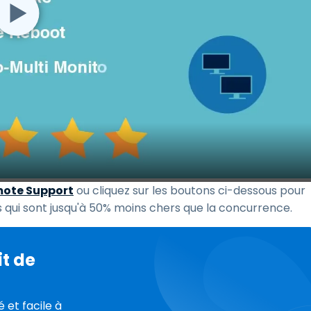
emote Support
ou cliquez sur les boutons ci-dessous pour
s qui sont jusqu'à 50% moins chers que la concurrence.
t de
 et facile à