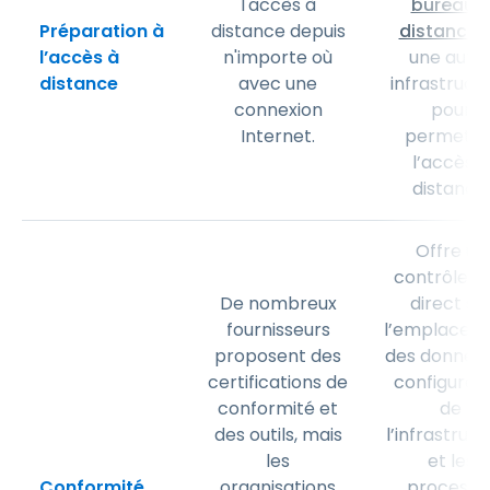
l'accès à
bureau 
Préparation à
distance depuis
distance
o
l’accès à
n'importe où
une autr
distance
avec une
infrastruct
connexion
pour
Internet.
permettr
l’accès à
distance.
Offre un
contrôle pl
De nombreux
direct su
fournisseurs
l’emplacem
proposent des
des données
certifications de
configurat
conformité et
de
des outils, mais
l’infrastruc
les
et les
Conformité
organisations
processu