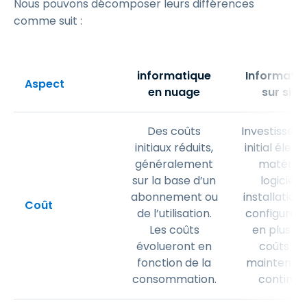
Nous pouvons décomposer leurs différences
comme suit :
informatique
Informatiq
Aspect
en nuage
sur site
Des coûts
Investissem
initiaux réduits,
initial élevé
généralement
matériel,
sur la base d’un
logiciels,
abonnement ou
installations
Coût
de l’utilisation.
configurati
Les coûts
en plus de
évolueront en
coûts de
fonction de la
maintenan
consommation.
continus.