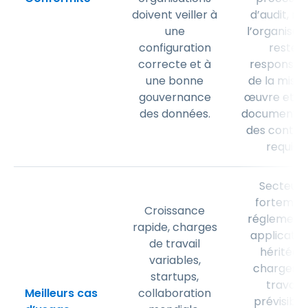
doivent veiller à
d’audit, ma
une
l’organisat
configuration
reste
correcte et à
responsab
une bonne
de la mise 
gouvernance
œuvre et de
des données.
documentat
des contrô
requis.
Secteurs
fortemen
Croissance
réglementé
rapide, charges
applicatio
de travail
héritées,
variables,
charges d
startups,
travail
Meilleurs cas
collaboration
prévisible