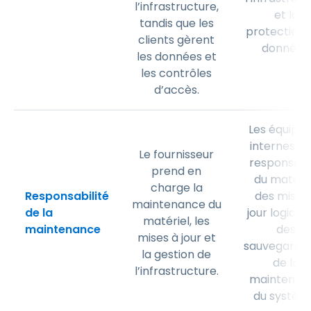
l’infrastructure,
et la
tandis que les
protection 
clients gèrent
données.
les données et
les contrôles
d’accès.
Les équipes
internes so
Le fournisseur
responsabl
prend en
du matérie
charge la
Responsabilité
des mises
maintenance du
de la
jour logiciel
matériel, les
maintenance
des
mises à jour et
sauvegardes
la gestion de
de la
l’infrastructure.
maintenan
du systèm