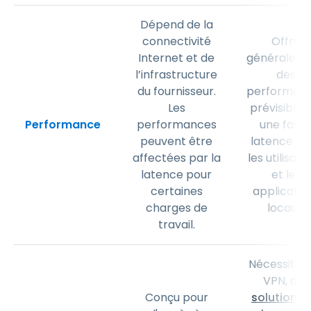
Dépend de la
connectivité
Offre
Internet et de
généralem
l’infrastructure
des
du fournisseur.
performan
Les
prévisibles
Performance
performances
une faibl
peuvent être
latence po
affectées par la
les utilisate
latence pour
et les
certaines
applicatio
charges de
locaux.
travail.
Nécessite 
VPN, des
Conçu pour
solutions 