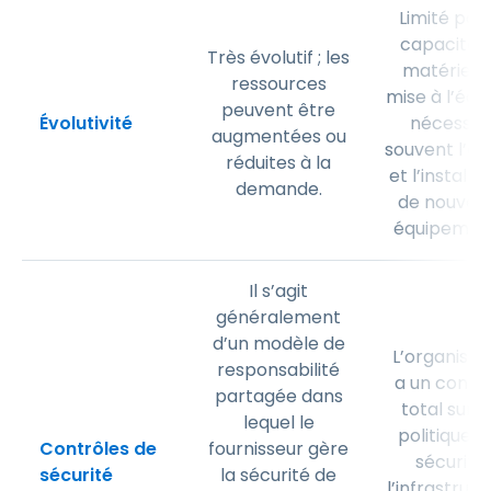
Limité par 
capacité 
Très évolutif ; les
matériel. 
ressources
mise à l’éch
peuvent être
Évolutivité
nécessit
augmentées ou
souvent l’a
réduites à la
et l’installa
demande.
de nouvea
équipement
Il s’agit
généralement
d’un modèle de
L’organisat
responsabilité
a un contr
partagée dans
total sur l
lequel le
politiques 
Contrôles de
fournisseur gère
sécurité,
sécurité
la sécurité de
l’infrastruc