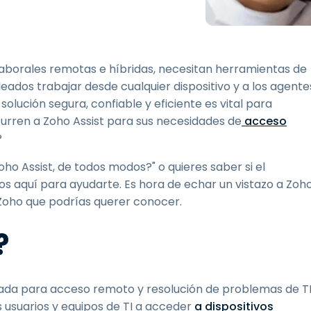
Soporte sobre el terreno
Acceso remoto a través
de RDP/SSH/VNC
Teletrabajar con Wacom
laborales remotas e híbridas, necesitan herramientas de
Acceso Remoto a
dos trabajar desde cualquier dispositivo y a los agente
Laboratorio
 solución segura, confiable y eficiente es vital para
Seguridad del punto final
urren a Zoho Assist para sus necesidades de
acceso
?
Explorar todas las
Explorar 
necesidades
sectores
ho Assist, de todos modos?" o quieres saber si el
os aquí para ayudarte. Es hora de echar un vistazo a Zoh
a Zoho que podrías querer conocer.
?
izada para acceso remoto y resolución de problemas de TI
s usuarios y equipos de TI a acceder
a
dispositivos