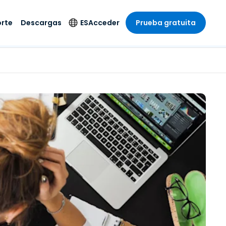
rte
Descargas
ES
Acceder
Prueba gratuita
stria
stria
s
Idioma
Productos de
seguridad
remoto de
écnico
n
n
English
ial y
Antivirus
l sistema
 entretenimiento
 entretenimiento
Deutsch
to con
Detección y
dad de
 médica
Español
respuesta de puntos
zada.
finales
 por menor
 por menor
isponible.
Français
Acceso y control de
y sector público
ía
Italiano
Wi-Fi de Foxpass
ura y Diseño
Nederlands
Espacio de trabajo
y contabilidad
seguro Zero Trust
Português
s los sectores
Shield (Antiestafa)
简体中文
繁體中文