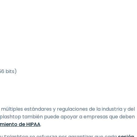
6 bits)
ltiples estándares y regulaciones de la industria y del
. Splashtop también puede apoyar a empresas que deben
miento de HIPAA
.
 y Splashtop se esfuerza por garantizar que cada
sesión