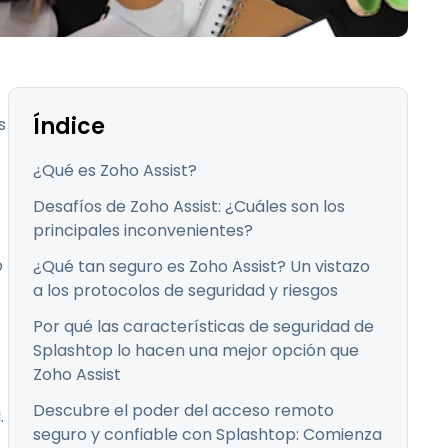
Todos los
日本語
productos
한국어
ภาษาไทย
Bahasa
Índice
s
¿Qué es Zoho Assist?
Desafíos de Zoho Assist: ¿Cuáles son los
todos los
principales inconvenientes?
o
¿Qué tan seguro es Zoho Assist? Un vistazo
a los protocolos de seguridad y riesgos
Por qué las características de seguridad de
Splashtop lo hacen una mejor opción que
Zoho Assist
Descubre el poder del acceso remoto
.
seguro y confiable con Splashtop: Comienza