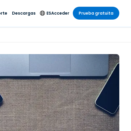
rte
Descargas
ES
Acceder
Prueba gratuita
stria
stria
s
Idioma
Productos de
seguridad
remoto de
écnico
n
n
English
ial y
Antivirus
l sistema
 entretenimiento
 entretenimiento
Deutsch
to con
Detección y
dad de
 médica
Español
respuesta de puntos
zada.
finales
 por menor
 por menor
isponible.
Français
Acceso y control de
y sector público
ía
Italiano
Wi-Fi de Foxpass
ura y Diseño
Nederlands
Espacio de trabajo
y contabilidad
seguro Zero Trust
Português
s los sectores
Shield (Antiestafa)
简体中文
繁體中文