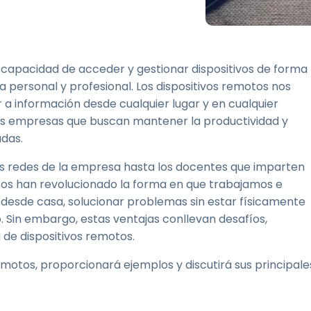
Soporte sobre el terreno
Acceso remoto a través
de RDP/SSH/VNC
Teletrabajar con Wacom
capacidad de acceder y gestionar dispositivos de forma
Acceso Remoto a
a personal y profesional. Los dispositivos remotos nos
Laboratorio
 a información desde cualquier lugar y en cualquier
Seguridad del punto final
s empresas que buscan mantener la productividad y
das.
Explorar todas las
Explorar 
necesidades
sectores
as redes de la empresa hasta los docentes que imparten
otos han revolucionado la forma en que trabajamos e
r desde casa, solucionar problemas sin estar físicamente
 Sin embargo, estas ventajas conllevan desafíos,
 de dispositivos remotos.
emotos, proporcionará ejemplos y discutirá sus principale