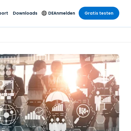
port
Downloads
DE
Anmelden
Gratis testen
anche
anche
-Unternehmen
Sicherheitsprodukte
Sprache
riff der
er Support
wesen
wesen
Antivirus
English
sse und
tus
nd Unterhaltung
nd Unterhaltung
Endpunkterkennung
Deutsch
t SSO
und -reaktion
r
itswesen
Español
 On-
Foxpass Wi-Fi Zugriff
del
del
Français
und Kontrolle
gen und
gie
Sicherer Zero-Trust-
Italiano
her Sektor
Arbeitsbereich
Nederlands
ur und Design
Shield (Anti-Betrug)
Português
nchen anzeigen
 & Buchhaltung
简体中文
Alle Produkte
繁體中文