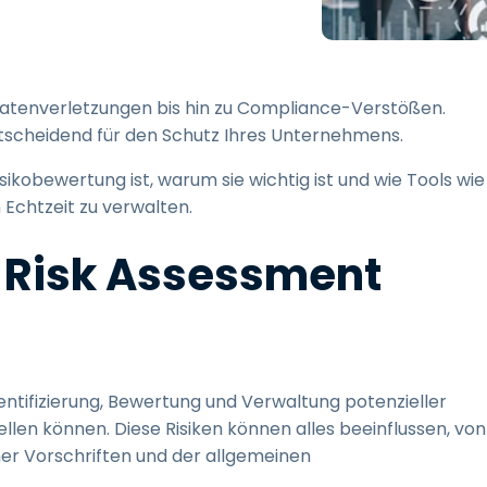
Vor-Ort-Unterstützung
Fernzugriff über
RDP/SSH/VNC
Fernarbeit mit Wacom
n Datenverletzungen bis hin zu Compliance-Verstößen.
Fernzugriff auf Computer
ntscheidend für den Schutz Ihres Unternehmens.
einer Einrichtung
isikobewertung ist, warum sie wichtig ist und wie Tools wie
Endpunkt-Sicherheit
 Echtzeit zu verwalten.
Alle Bedürfnisse
entdecken
Alle Bra
r Risk Assessment
ntifizierung, Bewertung und Verwaltung potenzieller
tellen können. Diese Risiken können alles beeinflussen, von
cher Vorschriften und der allgemeinen