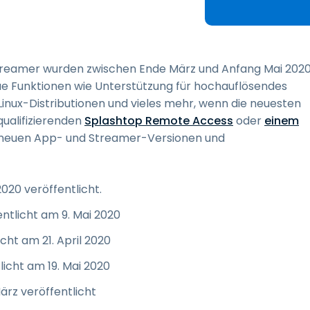
Vor-Ort-Unterstützung
Fernzugriff über
RDP/SSH/VNC
Fernarbeit mit Wacom
treamer wurden zwischen Ende März und Anfang Mai 202
Fernzugriff auf Computer
ue Funktionen wie Unterstützung für hochauflösendes
einer Einrichtung
 Linux-Distributionen und vieles mehr, wenn die neuesten
Endpunkt-Sicherheit
ualifizierenden
Splashtop Remote Access
oder
einem
neuen App- und Streamer-Versionen und
Alle Bedürfnisse
entdecken
Alle Bra
2020 veröffentlicht.
entlicht am 9. Mai 2020
cht am 21. April 2020
icht am 19. Mai 2020
ärz veröffentlicht