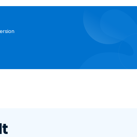
ersion
lt