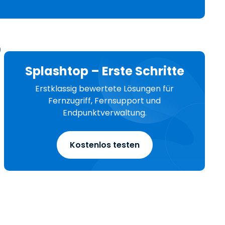
日本語
한국어
ภาษาไทย
0
Bahasa
Splashtop – Erste Schritte
Erstklassig bewertete Lösungen für
Fernzugriff, Fernsupport und
Endpunktverwaltung.
nchen entdecken
Kostenlos testen