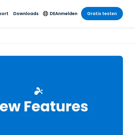
port
Downloads
DE
Anmelden
Gratis testen
anche
anche
-Unternehmen
Sicherheitsprodukte
Sprache
riff der
er Support
wesen
wesen
Antivirus
English
sse und
tus
nd Unterhaltung
nd Unterhaltung
Endpunkterkennung
Deutsch
t SSO
und -reaktion
r
itswesen
Español
 On-
Foxpass Wi-Fi Zugriff
del
del
Français
und Kontrolle
gen und
gie
Sicherer Zero-Trust-
Italiano
her Sektor
Arbeitsbereich
Nederlands
ur und Design
Shield (Anti-Betrug)
Português
nchen anzeigen
 & Buchhaltung
简体中文
Alle Produkte
繁體中文