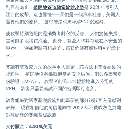
國東南部大片地區的燃料供應，並可能蔓延到紐約北部。
到目前為止，
殖民地管道勒索軟體攻擊
是 2021 年最引人
注目的攻擊。這也難怪——我們是一個汽車社會，美國人
需要他們的燃料。
殖民地提供東海岸50%的燃料。
使攻擊特別危險的是消費者對它的反應。 人們驚慌失措，
盡可能多地購買汽油。 此外，有些人將其存放在不安全的
容器中，例如塑膠箱和袋子，當它們裝有燃料時可能會起
火。
閱讀有關攻擊方法的故事令人震驚，該方法不需要高度的
複雜性。 殖民地沒有採取適當的安全措施，例如多因素身
份驗證（MFA）。 攻擊者能夠非常輕鬆地進入公司的
VPN。 駭客只需要嘗試不同的密碼即可進入。
駭客組織對國家基礎設施如此重要的部分被駭客入侵感到
鼓舞。 現在相信他們可能能夠在 2022 年不費吹灰之力地
拆除額外的關鍵基礎設施。
支付贖金：440萬美元