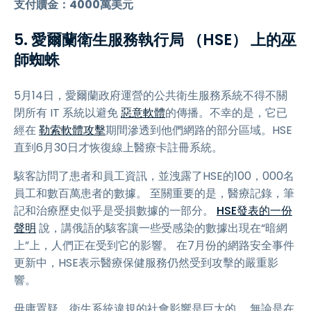
支付贖金：4000萬美元
5. 愛爾蘭衛生服務執行局 （HSE） 上的巫
師蜘蛛
5月14日，愛爾蘭政府運營的公共衛生服務系統不得不關
閉所有 IT 系統以避免
惡意軟體
的傳播。不幸的是，它已
經在
勒索軟體攻擊
期間滲透到他們網路的部分區域。HSE
直到6月30日才恢復線上醫療卡註冊系統。
駭客訪問了患者和員工資訊，並洩露了HSE的100，000名
員工和數百萬患者的數據。 至關重要的是，醫療記錄，筆
記和治療歷史似乎是受損數據的一部分。
HSE發表的一份
聲明
說，講俄語的駭客讓一些受感染的數據出現在“暗網
上”上，人們正在受到它的影響。 在7月份的網路安全事件
更新中，HSE表示醫療保健服務仍然受到攻擊的嚴重影
響。
毋庸置疑，衛生系統違規的社會影響是巨大的。 無論是在