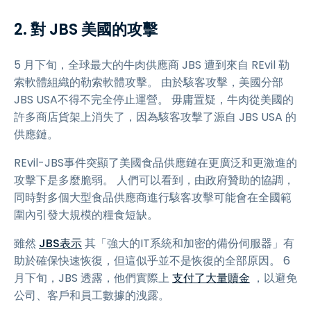
2. 對 JBS 美國的攻擊
5 月下旬，全球最大的牛肉供應商 JBS 遭到來自 REvil 勒
索軟體組織的勒索軟體攻擊。 由於駭客攻擊，美國分部
JBS USA不得不完全停止運營。 毋庸置疑，牛肉從美國的
許多商店貨架上消失了，因為駭客攻擊了源自 JBS USA 的
供應鏈。
REvil-JBS事件突顯了美國食品供應鏈在更廣泛和更激進的
攻擊下是多麼脆弱。 人們可以看到，由政府贊助的協調，
同時對多個大型食品供應商進行駭客攻擊可能會在全國範
圍內引發大規模的糧食短缺。
雖然
JBS表示
其「強大的IT系統和加密的備份伺服器」有
助於確保快速恢復，但這似乎並不是恢復的全部原因。 6
月下旬，JBS 透露，他們實際上
支付了大量贖金
，以避免
公司、客戶和員工數據的洩露。