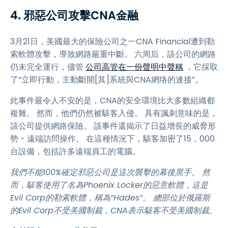
4. 邪惡公司攻擊CNA金融
3月21日，美國最大的保險公司之一CNA Financial遭到勒
索軟體攻擊，導致網路嚴重中斷。 六周后，該公司的網路
仍未完全運行，儘管
公司高管在一份聲明中聲稱
，它採取
了“立即行動，主動斷開[其]系統與CNA網络的連接”。
此事件最令人不安的是，CNA的安全環境比大多數組織都
複雜。 然而，他們仍然被駭客入侵。 具有諷刺意味的是，
該公司提供網路保險。 該事件還揭示了日益增長的威脅形
勢 - 遠端訪問操作。 在這種情況下，駭客加密了15，000
台設備，包括許多遠端員工的電腦。
我們不能100%確定邪惡公司是這次襲擊的幕後黑手。 然
而，駭客使用了名為Phoenix Locker的惡意軟體，這是
Evil Corp的勒索軟體，稱為“Hades”。 總部位於俄羅斯
的Evil Corp不受美國制裁，CNA表示駭客不受美國制裁。