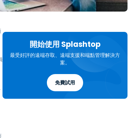
日本語
한국어
ภาษาไทย
新
Bahasa
開始使用 Splashtop
行業
最受好評的遠端存取、遠端支援和端點管理解決方
損
案。
免費試用
工
訪