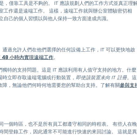
。但是，僅靠工具是不夠的。 IT 應該規劃人們的工作方式並真正理
室工作還是遠端工作。 這樣，遠端工作就與辦公室體驗密切相
建立自己的個人習慣以與他人保持一致方面達成共識。
 通過允許人們在他們選擇的任何設備上工作，IT 可以更快地啟
短 48 小時內實現遠端工作
。
獨特的支持問題。這是 IT 應該利用有人值守支持的地方。什麼
場時立即存取遠端電腦或行動裝置，
即使該裝置未向 IT 註冊
。這
故障，無論他們何時何地需要您的幫助台支持。了解有關
參與支
同一個時區，也不是所有員工都遵守相同的時程表。 有些人在晚
時間登錄工作，因此通常不可能進行快速的來回討論。 這就是異