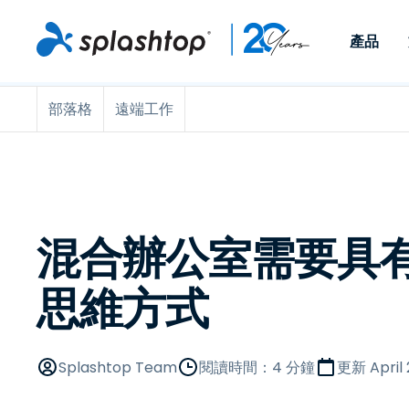
產品
部落格
遠端工作
Remote Access
依照角色
依使用個案
公司
Remote
可供個人和小型團隊在任何
可供 IT 
遠端工作
Remote Support
關於
地點，透過任何裝置存取其
裝置。即時
IT 支援和服務台
端點管理
人才招募
工作電腦。
能以附加元
提供 On-
端點管理與安全性
遠端存取
活動
MSPs
遠端學習
聯絡我們
混合辦公室需要具
OEM
思維方式
查看所有使用案例
Splashtop Team
閱讀時間：4 分鐘
更新
April