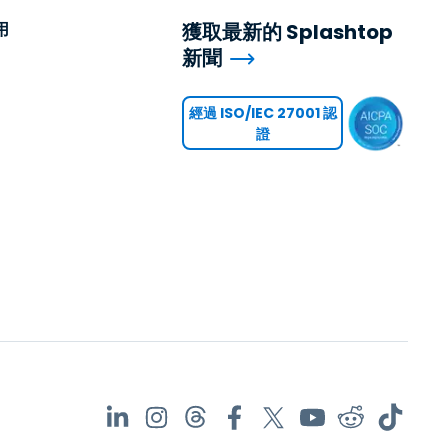
用
獲取最新的 Splashtop
新聞
用
經過 ISO/IEC 27001 認
證