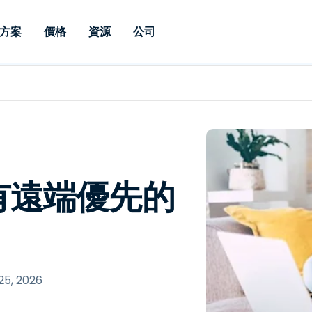
方案
價格
資源
公司
 Support
依照需求
依類型
憑證
Autonomous
Enterprise
依照行業
依照行業
分支機構
Endpoint
專業人員遠端支援
適用於企業級
遠端桌面
部落格
安全性
教育
教育
合作夥伴
Management
修補程式管理功
端支援，具備 S
漏洞與修補程式管理
案例分享
新聞稿
媒體與娛
媒體與娛
客戶
件的形式提供。
管理功能。提供 
IT 專業人員可透過即時修
Prem 選項。
選項。
補程式、自動化技術、完整
使 Intune 如虎添翼
競爭產品比較
獎項
衛生保健
MSP
的可見度和控制能力，遠端
風險與合規
資料表
零售
零售業
有遠端優先的
監控、管理和保護裝置。
RDP/VPN 替代產品
示範影片
政府與公
科技
VDI / DaaS替代方案
網路研討會
建築與設
用戶端部署
金融與會
查看所有類型
查看所有
IoT 適用的遠端支援
 25, 2026
現場支援
透過 RDP /SSH/VNC 進行遠