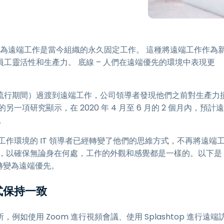
端存取
搭配 Wacom 進行遠端工作
遠端實驗室存取
認為遠端工作是當今組織的永久固定工作。 這種將遠端工作作為
端點安全
工靈活性和生產力。 底線 – 人們在遠端優先的環境中表現更
探索所有需求
探索所有
流行期間）過渡到遠端工作，公司領導者發現他們之前對生產力
研究顯示，在 2020 年 4 月至 6 月的 2 個月內，預計遠
。
作環境的 IT 領導者已經轉變了他們的思維方式，不再將遠端
境，以確保無論身在何處，工作的外觀和感覺都是一樣的。以下是
轉變為遠端優先。
式保持一致
使用 Zoom 進行視頻會議、使用 Splashtop 進行遠端