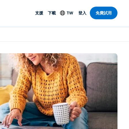
支援
下載
TW
登入
免費試用
支援
安防產品
語言
遠端存取和遠
技術支援
防毒功能
English
SO 和進階
樂
樂
系統狀態
端點偵測和回應
Deutsch
On-Prem
Foxpass Wi-Fi 存取和
Español
控制
Français
零信任安全工作區
部門
Italiano
盾牌（反詐騙）
計
Nederlands
計
Português
產業
所有產品
简体中文
繁體中文