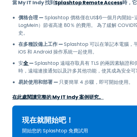
當 My IT Indy 找到
Splashtop Remote Access
時，它
價格合理 —
Splashtop 價格僅在
US$
6
一個月內開始-這
LogMeIn）節省高達 80％ 的費用。 為了緩解 COV
史。
在多種設備上工作 —
Splashtop 可以在筆記本電腦，
iOS 和 Android 操作系統一起使用。
安
全
—
Splashtop 遠端存取具有 TLS 的兩因
時，遠端連接通知以及許多其他功能，使其成為安全可
易於使用和部署 —
只要簡單 4 步驟，即可開始使用。
在此處閱讀完整的 My IT Indy 案例研究。
現在就開始吧！
開始您的 Splashtop 免費試用