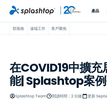
產品
部落格
遠端工作
客戶聚焦
Remote Access
依照角色
依使用個案
公司
Remote
可供個人和小型團隊在任何
可供 IT 
遠端工作
Remote Support
關於
地點，透過任何裝置存取其
裝置。即時
IT 支援和服務台
端點管理
人才招募
工作電腦。
能以附加元
提供 On-
端點管理與安全性
遠端存取
活動
MSPs
遠端學習
聯絡我們
在COVID19中擴
OEM
能| Splashtop案
查看所有使用案例
Splashtop Team
閱讀時間：2 分鐘
更新
Septe