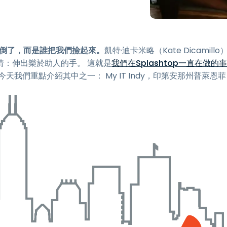
端存取
搭配 Wacom 進行遠端工作
遠端實驗室存取
倒了，而是誰把我們撿起來。
凱特·迪卡米略（Kate Dicamillo
端點安全
情：伸出樂於助人的手。 這就是
我們在Splashtop一直在做的事
我們重點介紹其中之一： My IT Indy，印第安那州普萊恩菲
探索所有需求
探索所有