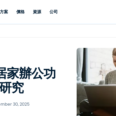
方案
價格
資源
公司
 Support
依照需求
依類型
憑證
Autonomous
Enterprise
依照行業
依照行業
分支機構
Endpoint
專業人員遠端支援
適用於企業級
遠端桌面
部落格
安全性
教育
教育
合作夥伴
Management
修補程式管理功
端支援，具備 S
漏洞與修補程式管理
案例分享
新聞稿
媒體與娛
媒體與娛
客戶
件的形式提供。
管理功能。提供 
IT 專業人員可透過即時修
Prem 選項。
選項。
補程式、自動化技術、完整
使 Intune 如虎添翼
競爭產品比較
獎項
衛生保健
MSP
的可見度和控制能力，遠端
風險與合規
資料表
零售
零售業
充居家辦公功
監控、管理和保護裝置。
RDP/VPN 替代產品
示範影片
政府與公
科技
例研究
VDI / DaaS替代方案
網路研討會
建築與設
用戶端部署
金融與會
查看所有類型
查看所有
IoT 適用的遠端支援
mber 30, 2025
現場支援
透過 RDP /SSH/VNC 進行遠