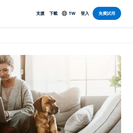
支援
下載
TW
登入
免費試用
支援
安防產品
語言
遠端存取和遠
技術支援
防毒功能
English
SO 和進階
樂
樂
系統狀態
端點偵測和回應
Deutsch
On-Prem
Foxpass Wi-Fi 存取和
Español
控制
Français
零信任安全工作區
部門
Italiano
盾牌（反詐騙）
計
Nederlands
計
Português
產業
所有產品
简体中文
繁體中文