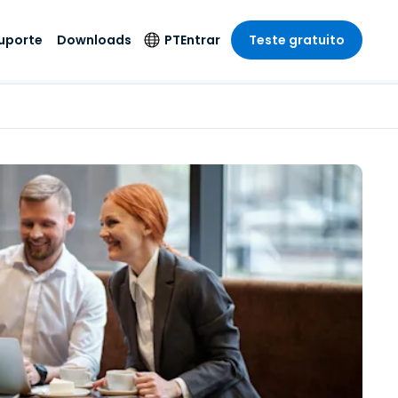
uporte
Downloads
PT
Entrar
Teste gratuito
r
r
s
te
Produtos de
Idioma
Segurança
remoto de
o
o
e técnico
English
rial e
Antivírus
Entretenimento
Entretenimento
 do Sistema
Deutsch
oto com
Detecção e
dade de
Español
Resposta de
to
Endpoint
pção On-
Français
el.
Foxpass Acesso e
e Sector Público
ia
Italiano
Controle Wi-Fi
ra e Design
Nederlands
Espaço de Trabalho
dade e Finanças
Seguro Zero Trust
Português
s os Setores
Shield (Anti-fraude)
简体中文
繁體中文