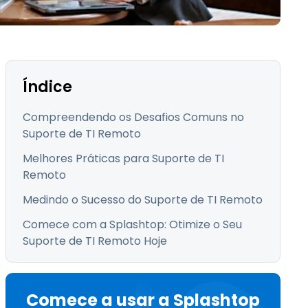
Todos os Produtos
日本語
한국어
ภาษาไทย
Bahasa
Índice
Compreendendo os Desafios Comuns no
Suporte de TI Remoto
todas as
Melhores Práticas para Suporte de TI
s
Remoto
Medindo o Sucesso do Suporte de TI Remoto
Comece com a Splashtop: Otimize o Seu
Suporte de TI Remoto Hoje
Comece a usar a Splashtop