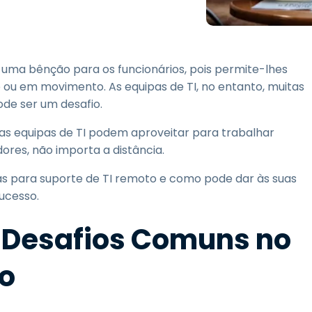
Suporte de Campo
Acesso Remoto via
RDP/SSH/VNC
Trabalho à Distância com
uma bênção para os funcionários, pois permite-lhes
a Wacom
é ou em movimento. As equipas de TI, no entanto, muitas
Laboratórios Remotos
de ser um desafio.
Segurança de Endpoint
 as equipas de TI podem aproveitar para trabalhar
ores, não importa a distância.
Explore Todas as
Explore 
Necessidades
indústria
s para suporte de TI remoto e como pode dar às suas
ucesso.
Desafios Comuns no
to