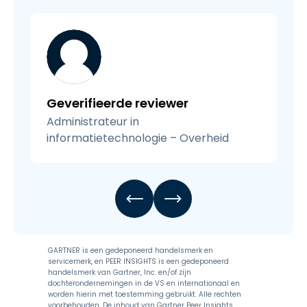
Geverifieerde reviewer
Administrateur in
informatietechnologie – Overheid
GARTNER is een gedeponeerd handelsmerk en
servicemerk, en PEER INSIGHTS is een gedeponeerd
handelsmerk van Gartner, Inc. en/of zijn
dochterondernemingen in de VS en internationaal en
worden hierin met toestemming gebruikt. Alle rechten
voorbehouden. De inhoud van Gartner Peer Insights