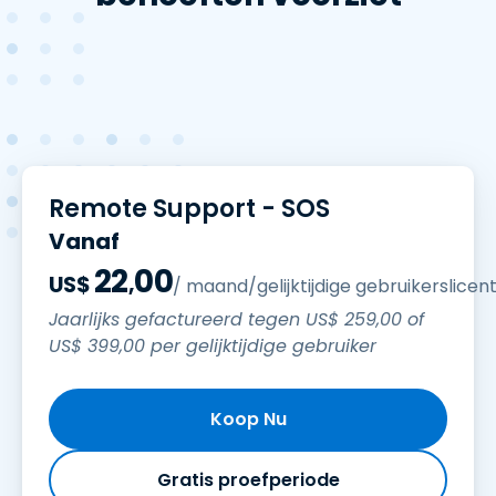
Remote Support - SOS
Vanaf
22
00
US$
,
/ maand/gelijktijdige gebruikerslicent
Jaarlijks gefactureerd tegen
US$
259
,
00
of
US$
399
,
00
per gelijktijdige gebruiker
Koop Nu
Gratis proefperiode