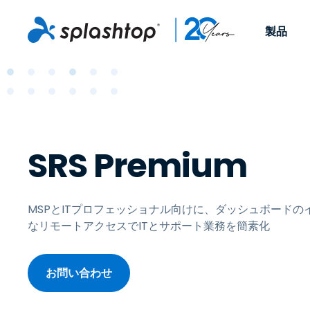
製品
Remote Access
役割別
ユースケース別
会社
Remote
個人や小規模なチームが、
ITプロフ
リモートワーク
Remote Support
会社情報
どこからでも、どのデバイ
らゆるデバ
ITサポートとヘル
エンドポイント管
キャリア
スからでも仕事用のコンピ
でサポート
SRS Premium
ューターにアクセスできま
ます。リア
エンドポイント管
リモートアクセス
イベント
す。
チ管理はア
リティ
リモート学習
お問い合わせ
用できます
MSP
オプション
MSPとITプロフェッショナル向けに、ダッシュボード
す。
OEM
なリモートアクセスでITとサポート業務を簡素化
すべてのユースケ
お問い合わせ