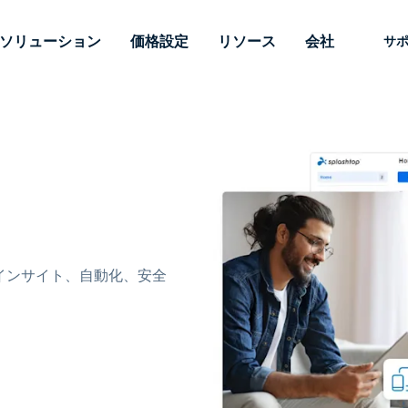
ソリューション
価格設定
リソース
会社
サ
 Support
ニーズ別
タイプ別
認証情報
Autonomous
Enterprise
業界別
業界別
関連会社
サポー
Endpoint
ェッショナルがあ
SSOと高度な
リモートデスクトップ
ブログ
セキュリティ
教育
教育
パートナ
テクニカ
Management
イスをリモート
備えたエンタ
プデスク
理
脆弱性とパッチ管理
ケーススタディ
プレス
メディア
メディア
顧客
システム
できるようにし
レードのリモ
リアルタイムのパッチ適
ント
ント
ルタイムのパッ
とリモートサ
用、自動化、完全な可視性
理とセキュ
Intuneをさらに強力に
競合他社との比較
受賞歴
ドオンとして利
プレミスオプ
と制御を提供し、ITプロフ
医療
MSP
リスクとコンプライアンス
データシート
。オンプレミス
可能です。
ェッショナルがデバイスを
小売り
小売り
が利用可能で
リモートで監視、管理、保
RDP/VPNの代替製品
デモ動画
のインサイト、自動化、安全
護できるようにします。
政府およ
テクノロ
VDI/DaaSの代替製品
ウェビナー
アーキテ
オンプレミス展開
ースを見る
すべてのタイプを見る
すべての
財務・会
IoTのリモートサポート
フィールドサポート
RDP/SSH/VNCによるリモー