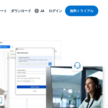
ポート
ダウンロード
JA
ログイン
無料トライアル
ト
セキュリティ製品
言語
管理操作性を
ー
ルサポート
ウイルス対策
English
ープライズグ
＆エンターテインメ
＆エンターテインメ
ステータス
エンドポイントの検出
Deutsch
ートアクセス
と対応
ポート。オン
Español
ションが利用
Foxpass Wi-Fiアクセ
Français
ス＆コントロール
ゼロトラストセキュア
Italiano
び公共部門
ジー
ワークスペース
Nederlands
クチャとデザイン
Shield（詐欺対策）
Português
業界を見る
計
简体中文
すべての製品
繁體中文