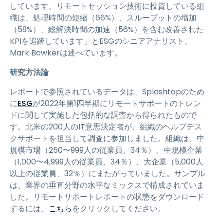
しています。リモートセッション技術に投資している組
織は、処理時間の短縮（66%）、スループットの増加
（59%）、総解決時間の加速（56%）を含む改善された
KPIを追跡しています」とESGのシニアアナリスト、
Mark Bowkerは述べています。
研究方法論
レポートで参照されているデータは、Splashtopのため
に
ESG
が2022年第1四半期にリモートサポートのトレン
ドに関して実施した包括的な調査から得られたもので
す。北米の200人のIT意思決定者が、組織のヘルプデス
クサポートを担当して調査に参加しました。組織は、中
規模市場（250〜999人の従業員、34％）、中規模企業
（1,000〜4,999人の従業員、34％）、大企業（5,000人
以上の従業員、32％）にまたがっていました。サンプル
は、業界の垂直分野の水平なミックスで構成されていま
した。リモートサポートレポートの状態をダウンロード
するには、
こちら
をクリックしてください。