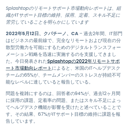
Splashtopのリモートサポート市場動向レポートは、組
織がITサポート目標の維持、採用、定着、スキル不足に
苦労していることを明らかにしています
2022年5月12日、クパチーノ、CA
– 過去2年間、IT部門
はビジネスの最前線で、完全なリモートおよび現在の分
散型労働力を可能にするためのデジタルトランスフォー
メーション戦略を迅速に実施するのを支援してきまし
た。今日発表された
Splashtopの2022年リモートサポ
ート市場動向レポート
によると、米国のITヘルプデスク
チームの65%が、チームメンバーのストレスが持続不可
能なレベルに達していると報告している。
問題を複雑にするのは、回答者の94%が、過去12ヶ月間
に採用の課題、定着率の問題、またはスキル不足によっ
てヘルプデスク機能が影響を受けたと述べていることで
す。その結果、67%がITサポート目標の維持に課題を報
告しています。