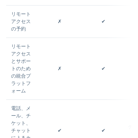
リモート
アクセス
✗
✔
の予約
リモート
アクセス
とサポー
トのため
✗
✔
の統合プ
ラットフ
ォーム
電話、メ
ール、チ
ケット、
チケ
チャット
✔
✔
電
によるカ