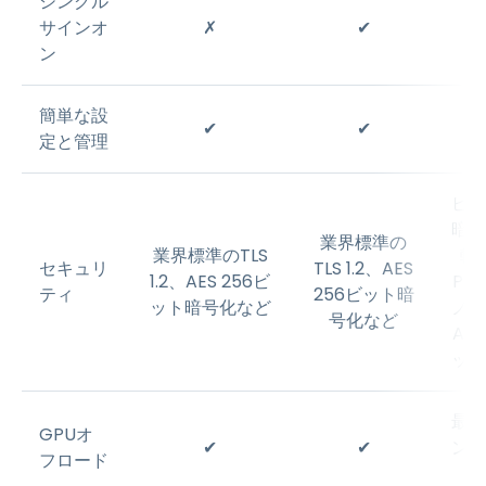
シングル
サインオ
✗
✔
ン
簡単な設
✔
✔
定と管理
ピク
暗号
業界標準の
業界標準のTLS
転
セキュリ
TLS 1.2、AES
1.2、AES 256ビ
PC
ティ
256ビット暗
ット暗号化など
ノロ
号化など
AES
ット
最上
GPUオ
✔
✔
ンで
フロード
用