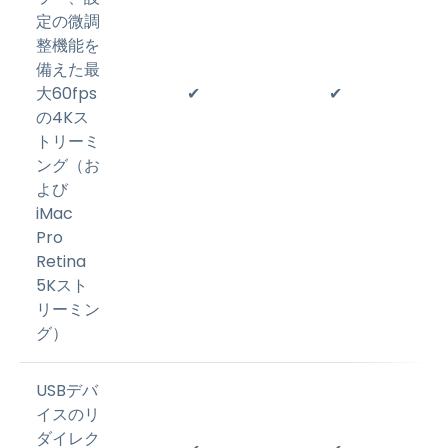
定の微調
整機能を
備えた最
大60fps
✔
✔
の4Kス
トリーミ
ング（お
よび
iMac
Pro
Retina
5Kスト
リーミン
グ）
USBデバ
イスのリ
ダイレク