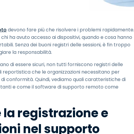
Supporto sul campo
Accesso remoto tramite
RDP/SSH/VNC
Lavoro a distanza con
oto
devono fare più che risolvere i problemi rapidamente
Wacom
chi ha avuto accesso ai dispositivi, quando e cosa hanno
Accesso remoto al
tabili. Senza dei buoni registri delle sessioni, è fin troppo
laboratorio
iare la responsabilità.
Sicurezza degli endpoint
no di essere sicuri, non tutti forniscono registri delle
Esplora tutte le esigenze
Esplora tu
 di reportistica che le organizzazioni necessitano per
 di conformità. Quindi, vediamo quali caratteristiche di
portanti e come il software di supporto remoto come
la registrazione e
sioni nel supporto