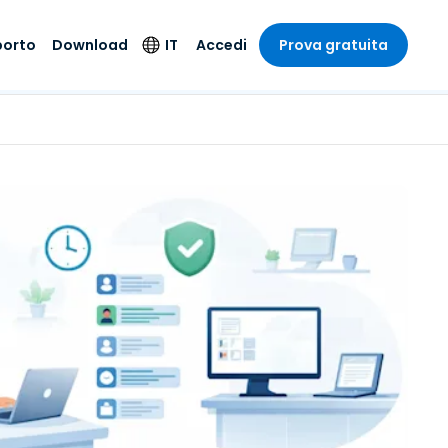
porto
Download
IT
Accedi
Prova gratuita
stria
stria
to
Prodotti di
Lingua
sicurezza
o e un
e
e
o tecnico
English
oto di
Antivirus
intrattenimento
intrattenimento
l sistema
Deutsch
ale con
Rilevamento degli
ità
a sanitaria
Español
endpoint e risposta
zione on-
ibile.
Français
Accesso e controllo
Wi-Fi Foxpass
ubblico e
ia
Italiano
ivo
Spazio di lavoro
Nederlands
sicuro Zero Trust
ura e Design
Português
Shield (Anti-scam)
 contabilità
 i settori
简体中文
繁體中文
Tutti i prodotti