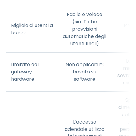
Facile e veloce
(sia IT che
Migliaia di utenti a
Proc
provvisioni
bordo
diff
automatiche degli
utenti finali)
La C
Limitato dal
Non applicabile;
memo
gateway
basato su
sovracc
hardware
software
esser
Spes
dimenti
colleg
L'accesso
tutt
aziendale utilizza
person