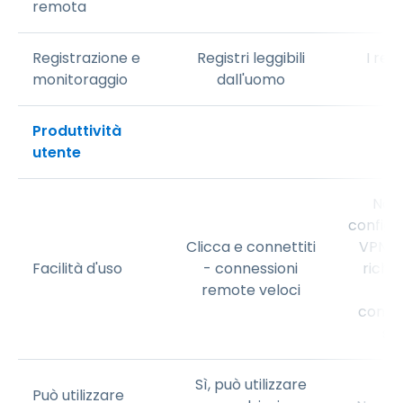
remota
Registrazione e
Registri leggibili
I reg
monitoraggio
dall'uomo
Produttività
utente
No —
configur
Clicca e connettiti
VPN e
Facilità d'uso
- connessioni
richie
remote veloci
se
connet
sp
Sì, può utilizzare
Può utilizzare