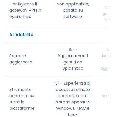
R
Configurare il
Non applicabile;
confi
gateway VPN in
basato su
gestio
ogni ufficio
software
VPN pe
Affidabilità
Sì —
No —c
Sempre
Aggiornamenti
risoluzi
aggiornato
gestiti da
e
Splashtop
aggiorn
Sì - Esperienza di
Strumento
accesso remoto
coerente su
coerente con i
No — RD
tutte le
sistemi operativi
solo
piattaforme
Windows, MAC e
Linux