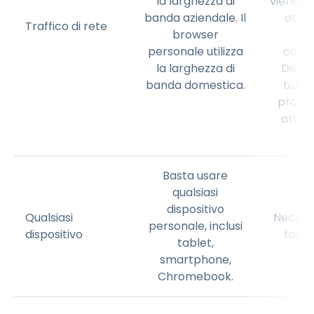
la larghezza di
viene i
banda aziendale. Il
attra
Traffico di rete
browser
a
personale utilizza
conge
la larghezza di
Disatt
banda domestica.
tunne
produt
attiv
Basta usare
qualsiasi
dispositivo
Qualsiasi
Necessit
personale, inclusi
dispositivo
fornit
tablet,
smartphone,
Chromebook.