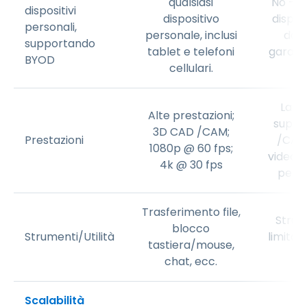
qualsiasi
No — N
dispositivi
dispositivo
disposi
personali,
personale, inclusi
dall
supportando
tablet e telefoni
garanti
BYOD
cellulari.
Lag 
Alte prestazioni;
suppo
3D CAD /CAM;
Prestazioni
/CAM
1080p @ 60 fps;
video 
4k @ 30 fps
per 
Trasferimento file,
Strum
blocco
Strumenti/Utilità
limitat
tastiera/mouse,
n
chat, ecc.
Scalabilità