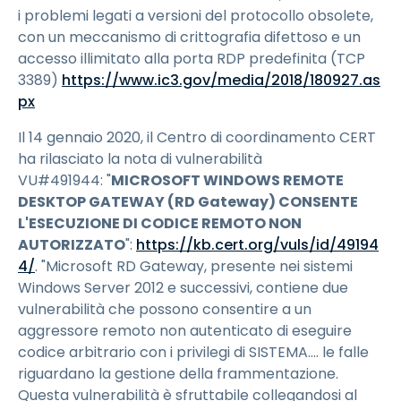
i problemi legati a versioni del protocollo obsolete,
con un meccanismo di crittografia difettoso e un
accesso illimitato alla porta RDP predefinita (TCP
3389)
https://www.ic3.gov/media/2018/180927.as
px
Il 14 gennaio 2020, il Centro di coordinamento CERT
ha rilasciato la nota di vulnerabilità
VU#491944: "
MICROSOFT WINDOWS REMOTE
DESKTOP GATEWAY (RD Gateway) CONSENTE
L'ESECUZIONE DI CODICE REMOTO NON
AUTORIZZATO
":
https://kb.cert.org/vuls/id/49194
4/
. "Microsoft RD Gateway, presente nei sistemi
Windows Server 2012 e successivi, contiene due
vulnerabilità che possono consentire a un
aggressore remoto non autenticato di eseguire
codice arbitrario con i privilegi di SISTEMA.... le falle
riguardano la gestione della frammentazione.
Questa vulnerabilità è sfruttabile collegandosi al