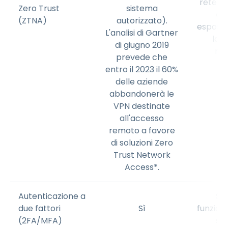
rete az
Zero Trust
sistema
co
(ZTNA)
autorizzato).
esposiz
L'analisi di Gartner
late
di giugno 2019
ra
prevede che
entro il 2023 il 60%
delle aziende
abbandonerà le
VPN destinate
all'accesso
remoto a favore
di soluzioni Zero
Trust Network
Access*.
Autenticazione a
Sì,
due fattori
Sì
funzion
(2FA/MFA)
son