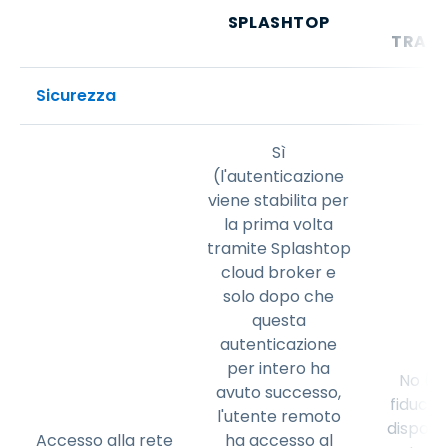
SPLASHTOP
TRADI
Sicurezza
Sì
(l'autenticazione
viene stabilita per
la prima volta
tramite Splashtop
cloud broker e
solo dopo che
questa
autenticazione
per intero ha
No (si
avuto successo,
fiducia 
l'utente remoto
disposi
Accesso alla rete
ha accesso al