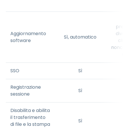
ma
Ne
preoc
Aggiornamento
divers
Sì, automatico
software
clie
nonché 
com
SSO
Sì
Registrazione
Sì
sessione
Disabilita e abilita
il trasferimento
Sì
di file e la stampa