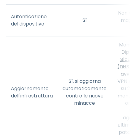
Non è d
Autenticazione
Sì
maggio
del dispositivo
so
Manuale
Dipar
Sicure
(DHS) s
avvert
Sì, si aggiorna
VPN son
Aggiornamento
automaticamente
su 24, 
dell'infrastruttura
contro le nuove
meno pr
minacce
orga
ma
aggio
ultimi 
patch d