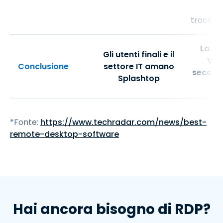
traccia
La co
Gli utenti finali e il
VPN
Conclusione
settore IT amano
seccatur
Splashtop
*Fonte:
https://www.techradar.com/news/best-
remote-desktop-software
Hai ancora bisogno di RDP?