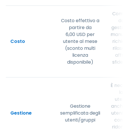
Comple
Costo effettivo a
da c
partire da
gestire
6
,
00
USD
per
manuali 
Costo
utente al mese
richied
(sconto multi
rilascia
licenza
affron
disponibile)
sfide d
È neces
la g
utenti
Gestione
anche l
Gestione
semplificata degli
utenti/
utenti/gruppi
conse
ridonda