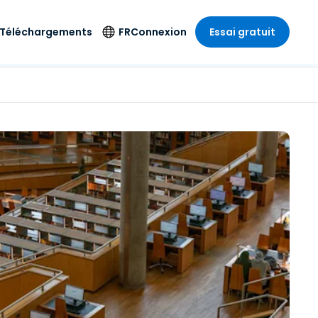
Téléchargements
FR
Connexion
Essai gratuit
strie
strie
Langue
Produits de
sécurité
s à
ique
n
n
res
English
ne
Antivirus
e
 Divertissements
 Divertissements
Deutsch
e de
Détection et
sionnelle
ecine
Español
réponse sur les
estion
terminaux
ce
ce
on sur
Français
e
Accès et contrôle
ation et secteur
gie
Italiano
Wi-Fi Foxpass
Nederlands
Espace de travail
ure & Design
sécurisé Zero Trust
Português
et comptabilité
 les secteurs
Shield (Anti-
简体中文
arnaque)
繁體中文