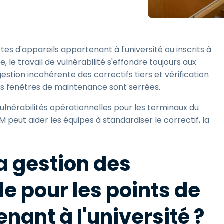
Assistance sur le terrain
Accès à distance via
RDP/SSH/VNC
tes d'appareils appartenant à l'université ou inscrits à
Travail à distance avec
Wacom
, le travail de vulnérabilité s'effondre toujours aux
gestion incohérente des correctifs tiers et vérification
Accès virtuel aux salles
informatiques
les fenêtres de maintenance sont serrées.
Sécurité des points
vulnérabilités opérationnelles pour les terminaux du
terminaux
ut aider les équipes à standardiser le correctif, la
Voir tous
Voir tous les besoins
d’activit
a gestion des
ile pour les points de
nant à l'université ?