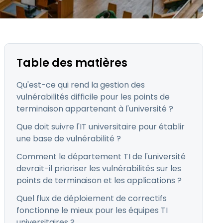
日本語
Tous les produits
한국어
ภาษาไทย
Bahasa
Table des matières
Qu'est-ce qui rend la gestion des
vulnérabilités difficile pour les points de
terminaison appartenant à l'université ?
 les secteurs
Que doit suivre l'IT universitaire pour établir
é
une base de vulnérabilité ?
Comment le département TI de l'université
devrait-il prioriser les vulnérabilités sur les
points de terminaison et les applications ?
Quel flux de déploiement de correctifs
fonctionne le mieux pour les équipes TI
universitaires ?