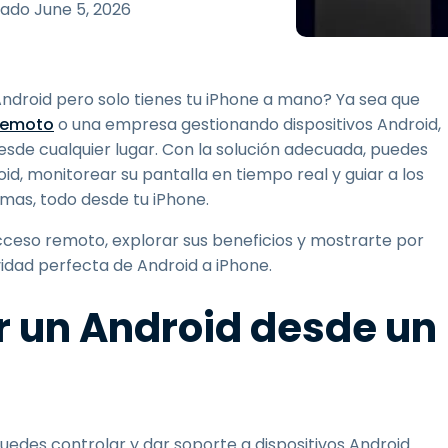
Soporte sobre el terreno
zado
June 5, 2026
Acceso remoto a través
de RDP/SSH/VNC
Teletrabajar con Wacom
Android pero solo tienes tu iPhone a mano? Ya sea que
Acceso Remoto a
remoto
o una empresa gestionando dispositivos Android,
Laboratorio
 desde cualquier lugar. Con la solución adecuada, puedes
Seguridad del punto final
d, monitorear su pantalla en tiempo real y guiar a los
lemas, todo desde tu iPhone.
Explorar todas las
Explorar 
necesidades
sectores
ceso remoto, explorar sus beneficios y mostrarte por
idad perfecta de Android a iPhone.
ar un Android desde un
edes controlar y dar soporte a dispositivos Android