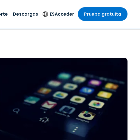
rte
Descargas
ES
Acceder
Prueba gratuita
stria
stria
s
Idioma
Productos de
seguridad
remoto de
écnico
n
n
English
ial y
Antivirus
l sistema
 entretenimiento
 entretenimiento
Deutsch
to con
Detección y
dad de
 médica
Español
respuesta de puntos
zada.
finales
 por menor
 por menor
isponible.
Français
Acceso y control de
y sector público
ía
Italiano
Wi-Fi de Foxpass
ura y Diseño
Nederlands
Espacio de trabajo
y contabilidad
seguro Zero Trust
Português
s los sectores
Shield (Antiestafa)
简体中文
繁體中文